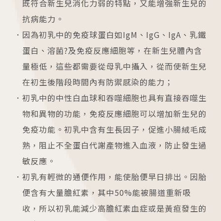
既符合新生兒消化力弱的特點，又能增強新生兒的
抗病能力。
因為初乳中的免疫球蛋白如IgM、IgG、IgA、乳鐵
蛋白、溶菌?及免疫反應細胞等，在新生兒體內含
各院門診及掛號資訊
量極低，這些都需要從母乳中攝入，從而使新生兒
台中總院
在初生後階段時間內有防禦感染的能力；
/Taichung
初乳中的中性白血球和吞噬細胞也具有直接吞噬生
物和異物的功能，免疫反應細胞可以增加新生兒的
板橋院區
免疫功能。初乳中含有生長因子，促進小腸絨毛成
/Taipei
熟，阻止不全蛋白代謝產物進入血液，防止發生過
敏反應。
門診異動
初乳有輕微的通便作用，能使胎便早日排出。因胎
2026.04.16
便含有大量膽紅素，其中50%能被腸道重新吸
台中總院 「婚後孕前健康檢查」、「生育力健
收，所以初乳能減少高膽紅素血症或是黃疸發生的
檢」、「婚前健康檢查」及「育兒健檢」門診表