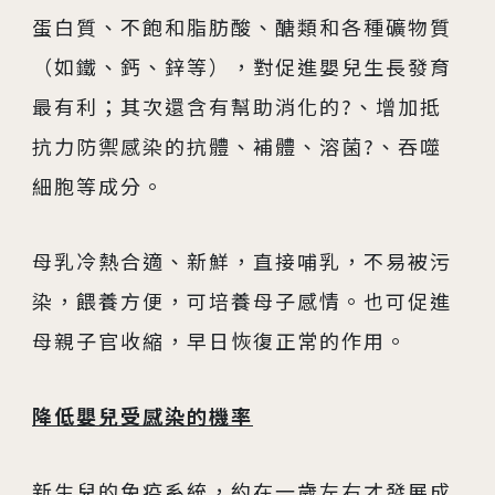
04
生殖醫學專科
蛋白質、不飽和脂肪酸、醣類和各種礦物質
（如鐵、鈣、鋅等），對促進嬰兒生長發育
05
診療科目
最有利；其次還含有幫助消化的?、增加抵
抗力防禦感染的抗體、補體、溶菌?、吞噬
06
最新消息
細胞等成分。
07
衛教資訊
母乳冷熱合適、新鮮，直接哺乳，不易被污
08
圓夢分享
染，餵養方便，可培養母子感情。也可促進
母親子官收縮，早日恢復正常的作用。
降低嬰兒受感染的機率
新生兒的免疫系統，約在一歲左右才發展成