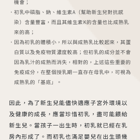
機會；
活動講座
初乳中磷脂、鈉、維生素A（幫助新生兒對抗感
染）含量豐富，而且其維生素K的含量也比成熟乳
2026.01.22
來的高；
2026茂盛醫院全台巡迴好孕講座
因為初乳的體積小，所以與成熟乳比較起來，其蛋
白質以及免疫物質濃度較高；但初乳的成分並不會
2026.01.01
因為乳汁的成熟而消失，相對的，上述這些重要的
2026茂盛醫院講座《每月好孕講座》
免疫成分，在整個授乳期一直存在母乳中，可視為
成熟乳的「基底」。
因此，為了新生兒能儘快適應子宮外環境以
相關網站
及健康的成長，應當珍惜初乳，盡可能餵給
新生兒。當孩子一出生時，初乳就已經在乳
茂盛醫院生殖醫學中心
房內形成了。而初乳也滿足嬰兒在出生頭幾
安馨產後護理之家