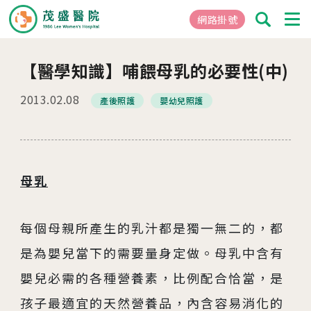
網路掛號
【醫學知識】哺餵母乳的必要性(中)
01
關於茂盛
2013.02.08
產後照護
嬰幼兒照護
醫院簡介
核心專長
茂盛院長
年度大事紀
母乳
醫院環境與設備
每個母親所產生的乳汁都是獨一無二的，都
02
醫療團隊
是為嬰兒當下的需要量身定做。母乳中含有
嬰兒必需的各種營養素，比例配合恰當，是
03
就醫指南
孩子最適宜的天然營養品，內含容易消化的