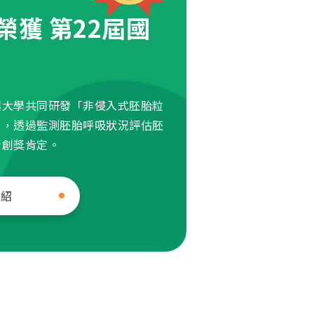
榮獲 第22屆國
興大學共同研發「非侵入式胚胎粒
」，透過監測胚胎呼吸狀況評估胚
新創獎肯定。
介紹