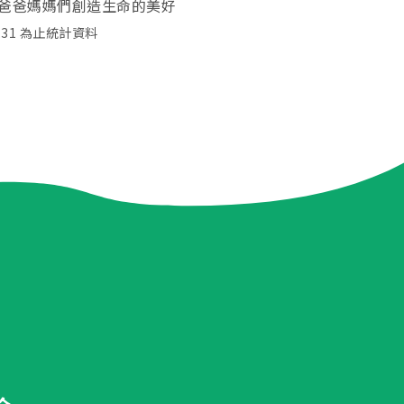
爸爸媽媽們創造生命的美好
05.31 為止統計資料
座
01.22
26茂盛醫院全台巡迴好孕講座
01.01
26茂盛醫院講座《每月好孕講座》
站
其他相關