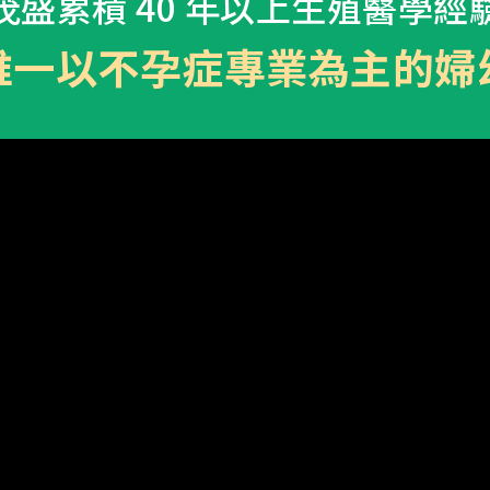
茂盛累積 40 年以上生殖醫學經
圓夢分享
茂盛
唯一以不孕症
專業為主的婦
安馨
馨美
內容全覽
婦科疾病
卵巢早衰
免疫問題
PGT基因篩檢
借精卵/捐贈
男性不孕
妊娠相關疾病
孕產照護分享
國際成功案例
國際名人分享
試管心得分享