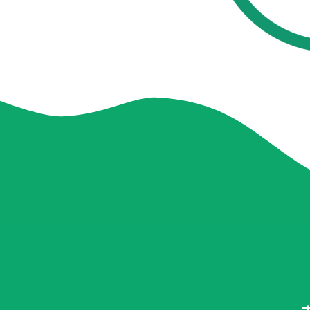
04
生殖醫學專科
生殖專科主頁
女性不孕檢查
針劑介紹
人工受孕 IUI
男性不孕檢查
醫師問與答
試管嬰兒
借卵
凍卵 SEF
借精
凍精
捐卵
凍胚
捐精
06
07