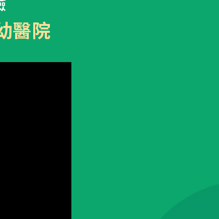
驗
醫院生殖醫學中心
人才招募
幼醫院
產後護理之家
聯絡我們
美學診所
隱私權與資安政策