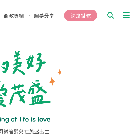
衛教專欄
圓夢分享
網路掛號
搜尋
診及掛號資訊
總院
板橋院區
hung
/Taipei
動
04.16
總院 「婚後孕前健康檢查」、「生育力健
00 例試管嬰兒在茂盛出生
、「婚前健康檢查」及「育兒健檢」門診表