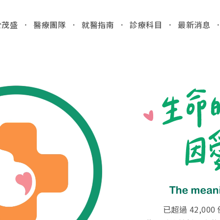
於茂盛
醫療團隊
就醫指南
診療科目
最新消息
全站
03
各院門
就醫指南
台中
/Taic
門診時間
病人安全
醫院位置
國際醫療
門診異
收費標準
特約商店
2026.
病房相關
台中
產房環境
已超過 42,0
檢」
病歷報告申請