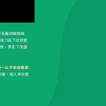
隊及醫師團隊與
操刀誕下試管嬰
錄，奠定了茂盛
唯一以不孕症專業
用藥、植入等完整