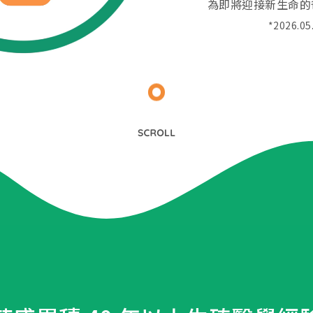
為即將迎接新生命的
*2026.
活動講
05
2026.
診療科目
20
生殖醫學專科
2026.
婦女相關 / 乳房外科
20
嬰幼兒/兒童相關
其他科別
08
相關網