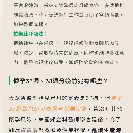
子宮收縮時，採站立姿勢最能舒緩疼痛，多活動也
能讓胎頭下降，促進規律工作並協助子宮頸擴張，
加快整個產程。
拉梅茲呼吸法：
把精神集中在呼吸上，透過呼吸幫助身體肌肉放
鬆，減少子宮收縮帶來的痛感，同時也能轉移注意
力，盡量忽視疼痛感受，減輕陣痛時的不適感。
懷孕37週、38週分娩前兆有哪些？
大眾普遍對胎兒足月的定義是37週，但
懷孕
37週胎兒仍可能還未發展完全
，若沒有其他
懷孕風險，美國婦產科醫師學會建議，為了
顧及寶寶腦部發展及健康狀況，
建議生產時