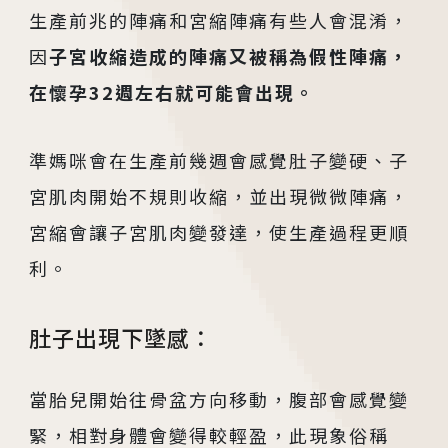
生產前兆的陣痛和宮縮陣痛有些人會混淆，
板橋院區
/Taipei
因
子宮收縮造成的陣痛又被稱為假性陣痛，
在懷孕32週左右就可能會出現。
門診異動
2026.04.16
準媽咪會在生產前幾週會感覺肚子變硬、子
台中總院 「婚後孕前健康檢查」、「生育力健
宮肌肉開始不規則收縮，並出現微微陣痛，
檢」、「婚前健康檢查」及「育兒健檢」門診表
宮縮會讓子宮肌肉變發達，使生產過程更順
活動講座
利。
2026.01.22
肚子出現下墜感：
2026茂盛醫院全台巡迴好孕講座
當胎兒開始往骨盆方向移動，腹部會感覺變
2026.01.01
緊，相對身體會變得較輕盈，此現象俗稱
2026茂盛醫院講座《每月好孕講座》