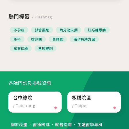
熱門標籤
/ Hashtag
不孕症
試管嬰兒
內分泌失調
妊娠糖尿病
產科
排卵期
黃體素
備孕補助方案
試管補助
羊膜穿刺
各院門診及掛號資訊
台中總院
板橋院區
/ Taichung
/ Taipei
關於茂盛
醫療團隊
就醫指南
生殖醫學專科