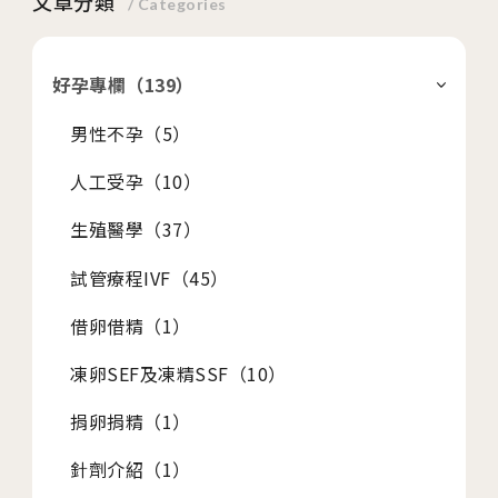
文章分類
/ Categories
好孕專欄（
139
）
男性不孕（
5
）
人工受孕（
10
）
生殖醫學（
37
）
試管療程IVF（
45
）
借卵借精（
1
）
凍卵SEF及凍精SSF（
10
）
捐卵捐精（
1
）
針劑介紹（
1
）