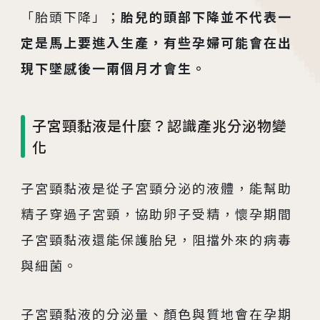
「胎頭下降」；
胎兒的頭部下降並不代表一
定是馬上要進入生產，有些孕婦可能會在出
現下墜感後一兩個月才會生。
相關網站
子宮頸黏液是什麼？認識產兆分泌物變
茂盛醫院生殖醫學中心
化
安馨產後護理之家
馨美美學診所
子宮頸黏液是從子宮頸分泌的液體，能幫助
精子穿過子宮頸，協助卵子受精，懷孕期間
其他相關
子宮頸黏液還能保護胎兒，阻擋外來的病毒
人才招募
與細菌。
聯絡我們
隱私權與資安政策
子宮頸黏液的分泌量、顏色與質地會在孕期