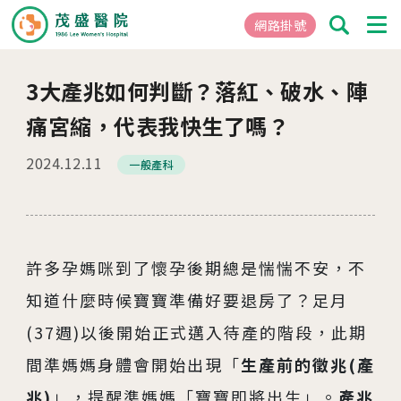
網路掛號
3大產兆如何判斷？落紅、破水、陣
01
關於茂盛
痛宮縮，代表我快生了嗎？
醫院簡介
2024.12.11
一般產科
核心專長
茂盛院長
年度大事紀
醫院環境與設備
許多孕媽咪到了懷孕後期總是惴惴不安，不
知道什麼時候寶寶準備好要退房了？足月
02
醫療團隊
(37週)以後開始正式邁入待產的階段，此期
間準媽媽身體會開始出現「
生產前的徵兆(產
03
就醫指南
兆)
」，提醒準媽媽「寶寶即將出生」。
產兆