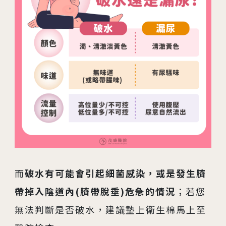
而
破水有可能會引起細菌感染，或是發生臍
帶掉入陰道內(臍帶脫垂)危急的情況
；若您
無法判斷是否破水，建議墊上衛生棉馬上至