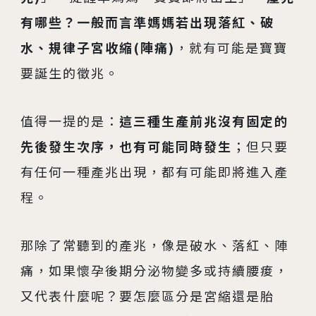
04
生殖醫學專科
有哪些？一般而言準媽媽若出現落紅、破
水、規律子宮收縮(陣痛)
，就有可能是寶寶
05
診療科目
要誕生的徵兆。
06
最新消息
值得一提的是：
這三種生產前兆沒有固定的
07
衛教資訊
先後發生次序，也有可能同時發生
；但只要
有任何一種產兆出現，都有可能即將進入產
08
圓夢分享
程。
那除了常聽到的產兆，像是破水、落紅、陣
痛，如果懷孕後期分泌物變多或持續腰痠，
又代表什麼呢？要怎麼區分是宮縮還是胎