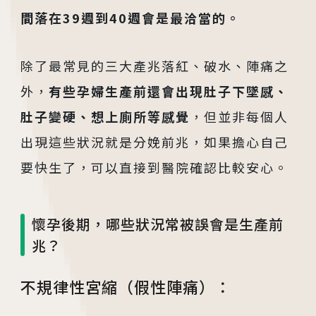
間落在39週到40週會是最洽當的。
除了最常見的三大產兆落紅、破水、陣痛之
外，
有些孕婦生產前還會出現肚子下墜感、
肚子變硬、想上廁所等感覺
，但並非每個人
出現這些狀況就是分娩前兆，如果擔心自己
要快生了，可以直接到醫院確認比較安心。
懷孕後期，哪些狀況常被誤會是生產前
各院門診及掛號資訊
兆？
台中總院
不規律性宮縮（假性陣痛）：
/Taichung