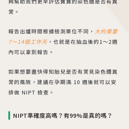
夠幫助我們更早評估寶寶的染色體是否有異
常。
報告出爐時間根據檢測單位不同，
大約需要
相關網站
7～14個工作天
，也就是在抽血後的1～2週
茂盛醫院生殖醫學中心
內可以拿到報告。
安馨產後護理之家
馨美美學診所
如果想要盡快得知胎兒是否有常見染色體異
常的風險，建議在孕期滿 10 週後就可以安
其他相關
排做 NIPT 檢查。
人才招募
聯絡我們
NIPT準確度高嗎？有99%是真的嗎？
隱私權與資安政策