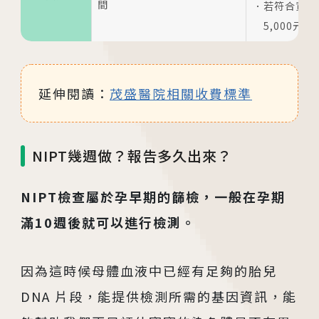
間
若符合資格
板橋院區
5,000元
/Taipei
門診異動
延伸閱讀：
茂盛醫院相關收費標準
2026.04.16
台中總院 「婚後孕前健康檢查」、「生育力健
檢」、「婚前健康檢查」及「育兒健檢」門診表
NIPT幾週做？報告多久出來？
活動講座
NIPT檢查屬於孕早期的篩檢，一般在孕期
2026.01.22
滿10週後就可以進行檢測。
2026茂盛醫院全台巡迴好孕講座
因為這時候母體血液中已經有足夠的胎兒
2026.01.01
DNA 片段，能提供檢測所需的基因資訊，能
2026茂盛醫院講座《每月好孕講座》