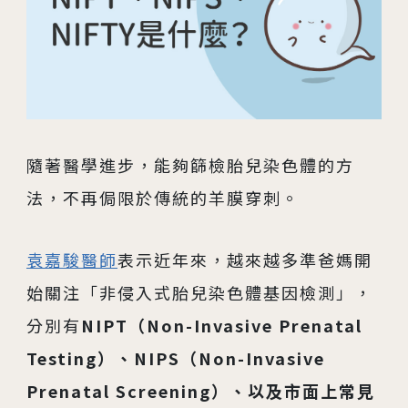
04
生殖醫學專科
05
診療科目
06
最新消息
隨著醫學進步，能夠篩檢胎兒染色體的方
07
衛教資訊
法，不再侷限於傳統的羊膜穿刺。
08
圓夢分享
袁嘉駿醫師
表示近年來，越來越多準爸媽開
始關注「非侵入式胎兒染色體基因檢測」，
分別有
NIPT（Non-Invasive Prenatal
Testing）、NIPS（Non-Invasive
Prenatal Screening）、以及市面上常見