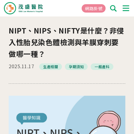
網路掛號
NIPT、NIPS、NIFTY是什麼？非侵
01
關於茂盛
入性胎兒染色體檢測與羊膜穿刺要
醫院簡介
做哪一種？
核心專長
2025.11.17
茂盛院長
生產相關
孕期須知
一般產科
年度大事紀
醫院環境與設備
02
醫療團隊
03
就醫指南