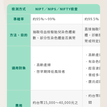
檢測方式
NIPT／NIPS／NIFTY檢查
羊
準確率
約95%～99%
約99.5%
直接抽取羊水
抽取母血檢驗胎兒染色體套
方法、目的
體，診斷胎兒
數、部分性染色體是否異常
常或特定遺傳
高齡產婦
有染色體異
高齡產婦
適用對象
超音波篩檢
想早期降低風險者
曾經多次流
各院門診及掛號資訊
唐氏症篩檢
台中總院
約台幣8,00
/Taichung
間
約台幣15,000～40,000元之
費用