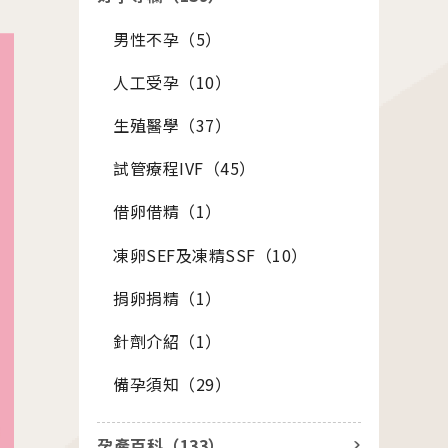
男性不孕（
5
）
座
人工受孕（
10
）
01.22
26茂盛醫院全台巡迴好孕講座
生殖醫學（
37
）
試管療程IVF（
45
）
01.01
借卵借精（
1
）
26茂盛醫院講座《每月好孕講座》
凍卵SEF及凍精SSF（
10
）
捐卵捐精（
1
）
針劑介紹（
1
）
備孕須知（
29
）
站
其他相關
孕產百科（
133
）