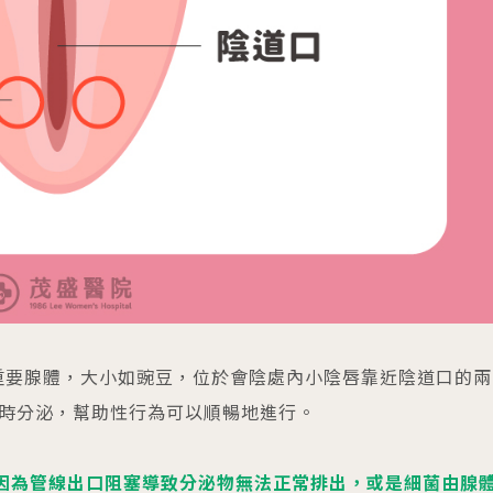
性外陰部的重要腺體，大小如豌豆，位於會陰處內小陰唇靠近陰道口的兩
時分泌，幫助性行為可以順暢地進行。
yst）則是因為管線出口阻塞導致分泌物無法正常排出，或是細菌由腺