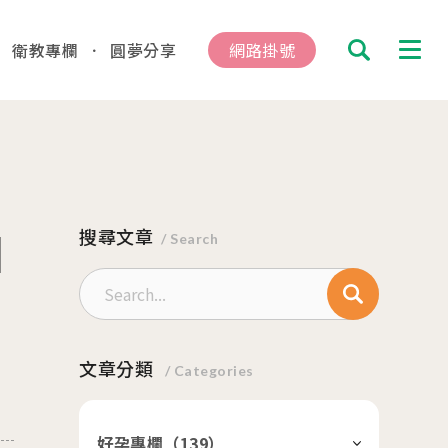
衛教專欄
圓夢分享
網路掛號
搜尋
診及掛號資訊
因
總院
搜尋文章
板橋院區
/ Search
hung
/Taipei
動
文章分類
/ Categories
04.16
總院 「婚後孕前健康檢查」、「生育力健
、「婚前健康檢查」及「育兒健檢」門診表
好孕專欄（
139
）