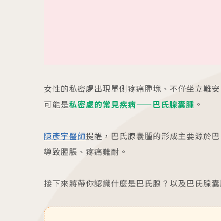
最新消息
衛教資訊
內容全覽
內容全覽
門診資訊
好孕專欄
院內公告
孕產百科
好孕講座
育兒發展
女性的私密處出現單側疼痛腫塊、不僅坐立難安
媒體報導
醫療保健
可能是
私密處的常見疾病——巴氏腺囊腫
。
學術交流
宣導專區
陳彥宇醫師
提醒，巴氏腺囊腫的形成主要源於巴
導致腫脹、疼痛難耐。
接下來將帶你認識什麼是巴氏腺？以及巴氏腺囊