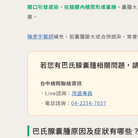
開口引發感染，在腺體內積聚形成囊腫。
囊腫大
腺。
陳彥宇醫師
補充，若囊腫變大或合併感染，常會
若您有巴氏腺囊腫相關問題，
台中總院聯絡資訊
Line諮詢：
茂盛專員
電話諮詢：
04-2234-7057
巴氏腺囊腫原因及症狀有哪些