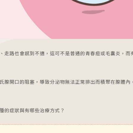
圓夢分享
茂盛
安馨
馨美
內容全覽
婦科疾病
卵巢早衰
免疫問題
、走路也會感到不適，這可不是普通的青春痘或毛囊炎，而
PGT基因篩檢
借精卵/捐贈
男性不孕
氏腺開口的阻塞，導致分泌物無法正常排出而積聚在腺體內
妊娠相關疾病
孕產照護分享
國際成功案例
腫的症狀與有哪些治療方式？
國際名人分享
試管心得分享