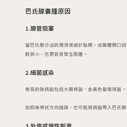
巴氏腺囊腫原因
1.腺管阻塞
當巴氏腺分泌的潤滑液過於黏稠，或腺體開口因
較狹小，也更容易發生阻塞。
2.細菌感染
常見的致病菌包括大腸桿菌、金黃色葡萄球菌。
如廁後擦拭方向錯誤，也可能將病菌帶入巴氏腺
3.外傷或慢性刺激