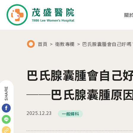
關
首頁
衛教專欄
巴氏腺囊腫會自己好嗎
01
02
關於茂盛
醫療團隊
巴氏腺囊腫會自己
醫院簡介
各科別診療項目
──巴氏腺囊腫原
SHARE
核心專長
醫師列表及簡介
茂盛院長
年度大事紀
2025.12.23
一般婦科
醫院環境與設備