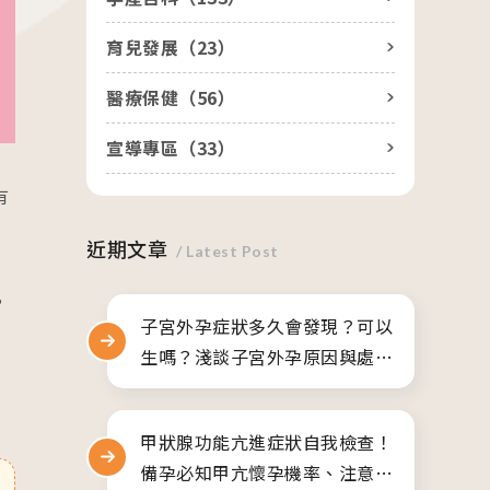
醫院生殖醫學中心
人才招募
育兒發展（
23
）
產後護理之家
聯絡我們
美學診所
隱私權與資安政策
醫療保健（
56
）
宣導專區（
33
）
有
近期文章
/ Latest Post
，
子宮外孕症狀多久會發現？可以
生嗎？淺談子宮外孕原因與處理
方式
甲狀腺功能亢進症狀自我檢查！
備孕必知甲亢懷孕機率、注意事