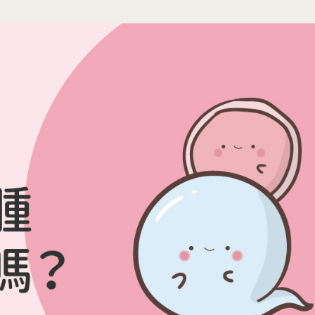
活動講
05
2026.
診療科目
20
生殖醫學專科
2026.
婦女相關 / 乳房外科
20
嬰幼兒/兒童相關
其他科別
08
相關網