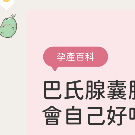
04
生殖醫學專科
生殖專科主頁
女性不孕檢查
針劑介紹
人工受孕 IUI
男性不孕檢查
醫師問與答
試管嬰兒
借卵
凍卵 SEF
借精
凍精
捐卵
凍胚
捐精
06
07