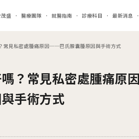
於茂盛
醫療團隊
就醫指南
診療科目
最新消息
全站
？常見私密處腫痛原因──巴氏腺囊腫原因與手術方式
03
各院門
就醫指南
好嗎？常見私密處腫痛原
台中
/Taic
門診時間
病人安全
因與手術方式
醫院位置
國際醫療
門診異
收費標準
特約商店
2026.
病房相關
台中
產房環境
檢」
病歷報告申請