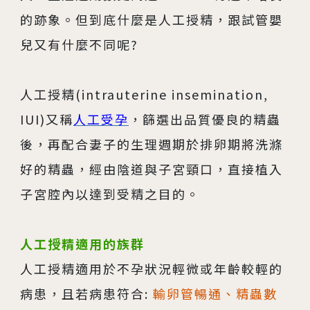
04
生殖醫學專科
的跡象。但到底什麼是人工授精，跟試管嬰
兒又有什麼不同呢?
05
診療科目
人工授精(intrauterine insemination,
06
最新消息
IUI)又稱
人工受孕
，篩選出品質優良的精蟲
07
衛教資訊
後，再配合妻子的生理週期於排卵期將洗滌
好的精蟲，經由陰道與子宮頸口，直接植入
08
圓夢分享
子宮腔內以達到受精之目的。
人工授精適用的族群
人工授精適用於不孕狀況輕微或年齡較輕的
病患，且若病患符合:
輸卵管暢通、精蟲數