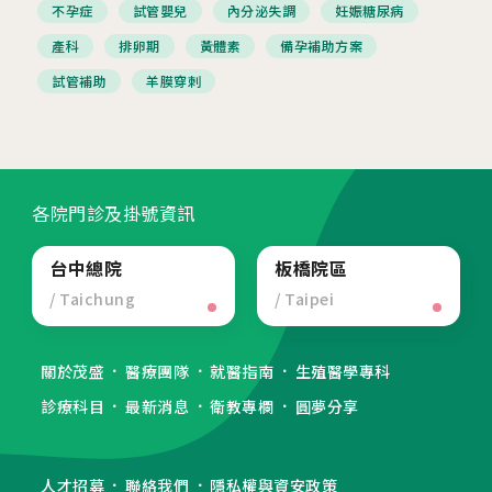
不孕症
試管嬰兒
內分泌失調
妊娠糖尿病
產科
排卵期
黃體素
備孕補助方案
試管補助
羊膜穿刺
各院門診及掛號資訊
台中總院
板橋院區
/ Taichung
/ Taipei
關於茂盛
醫療團隊
就醫指南
生殖醫學專科
診療科目
最新消息
衛教專欄
圓夢分享
人才招募
聯絡我們
隱私權與資安政策