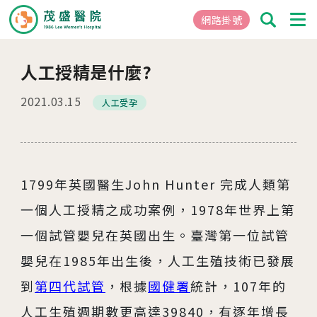
網路掛號
人工授精是什麼?
01
關於茂盛
2021.03.15
人工受孕
醫院簡介
核心專長
茂盛院長
年度大事紀
1799年英國醫生John Hunter 完成人類第
醫院環境與設備
一個人工授精之成功案例，1978年世界上第
一個試管嬰兒在英國出生。臺灣第一位試管
02
醫療團隊
嬰兒在1985年出生後，人工生殖技術已發展
到
第四代試管
，根據
國健署
統計，107年的
03
就醫指南
人工生殖週期數更高達39840，有逐年增長