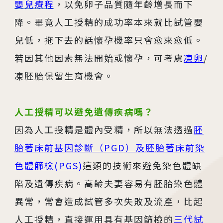
嬰兒療程
，以免卵子品質隨年齡增長而下
降。畢竟人工授精的成功率本來就比試管嬰
兒低，拖下去的話懷孕機率只會愈來愈低。
若因其他因素無法開始或懷孕，可考慮
凍卵
/
凍胚胎保留生育機會。
人工授精可以避免遺傳疾病嗎？
因為人工授精是體內受精，所以無法透過
胚
胎著床前基因診斷（PGD）及胚胎著床前染
色體篩檢(PGS)
這類的技術來避免染色體缺
陷及遺傳疾病。高齡夫妻容易有胚胎染色體
異常，常會造成試管多次失敗及流產，比起
人工授精，直接運用具有基因篩檢的
三代試