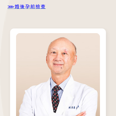
⋙
婚後孕前檢查