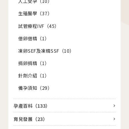
人工受孕（
10
）
活動講座
生殖醫學（
37
）
2026.01.22
試管療程IVF（
45
）
2026茂盛醫院全台巡迴好孕講座
借卵借精（
1
）
凍卵SEF及凍精SSF（
10
）
2026.01.01
2026茂盛醫院講座《每月好孕講座》
捐卵捐精（
1
）
針劑介紹（
1
）
備孕須知（
29
）
相關網站
孕產百科（
133
）
茂盛醫院生殖醫學中心
育兒發展（
23
）
安馨產後護理之家