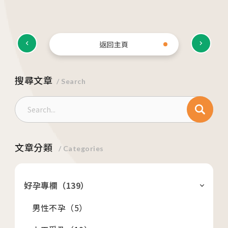
返回主頁
各院門診及掛號資訊
台中總院
搜尋文章
/ Search
/Taichung
板橋院區
/Taipei
文章分類
/ Categories
門診異動
好孕專欄（
139
）
2026.04.16
台中總院 「婚後孕前健康檢查」、「生育力健
男性不孕（
5
）
檢」、「婚前健康檢查」及「育兒健檢」門診表