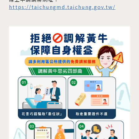
04
生殖醫學專科
https://taichungmd.taichung.gov.tw/
05
診療科目
06
最新消息
07
衛教資訊
08
圓夢分享