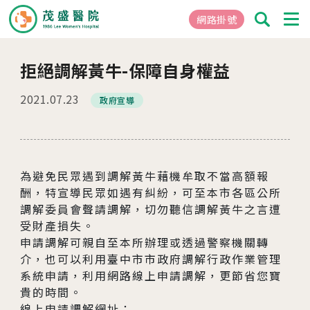
網路掛號
拒絕調解黃牛-保障自身權益
01
關於茂盛
2021.07.23
政府宣導
醫院簡介
核心專長
茂盛院長
年度大事紀
為避免民眾遇到調解黃牛藉機牟取不當高額報
酬，特宣導民眾如遇有糾紛，可至本市各區公所
醫院環境與設備
調解委員會聲請調解，切勿聽信調解黃牛之言遭
受財產損失。
02
申請調解可親自至本所辦理或透過警察機關轉
醫療團隊
介，也可以利用臺中市市政府調解行政作業管理
系統申請，利用網路線上申請調解，更節省您寶
03
就醫指南
貴的時間。
線上申請調解網址：