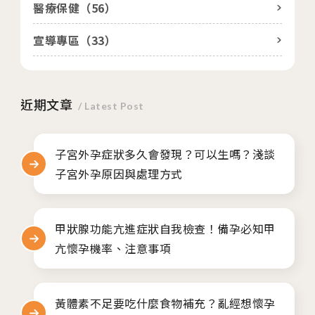
醫療保健（
56
）
馨美美學診所
宣導專區（
33
）
其他相關
人才招募
近期文章
/ Latest Post
聯絡我們
隱私權與資安政策
子宮外孕症狀多久會發現？可以生嗎？淺談
子宮外孕原因與處理方式
甲狀腺功能亢進症狀自我檢查！備孕必知甲
亢懷孕機率、注意事項
黃體素不足要吃什麼食物補充？亂經想懷孕