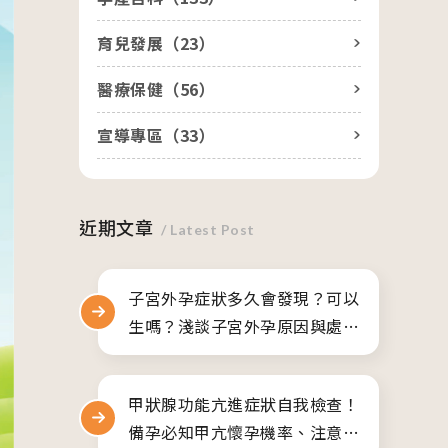
醫院生殖醫學中心
人才招募
育兒發展（
23
）
產後護理之家
聯絡我們
美學診所
隱私權與資安政策
醫療保健（
56
）
宣導專區（
33
）
近期文章
/ Latest Post
子宮外孕症狀多久會發現？可以
生嗎？淺談子宮外孕原因與處理
方式
甲狀腺功能亢進症狀自我檢查！
備孕必知甲亢懷孕機率、注意事