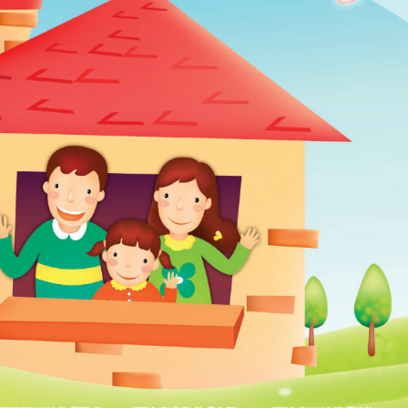
圓夢分享
茂盛
安馨
馨美
內容全覽
婦科疾病
卵巢早衰
免疫問題
PGT基因篩檢
借精卵/捐贈
男性不孕
妊娠相關疾病
孕產照護分享
國際成功案例
國際名人分享
試管心得分享