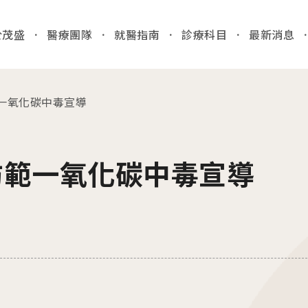
於茂盛
醫療團隊
就醫指南
診療科目
最新消息
全站
一氧化碳中毒宣導
03
各院門
就醫指南
防範一氧化碳中毒宣導
台中
/Taic
門診時間
病人安全
醫院位置
國際醫療
門診異
收費標準
特約商店
2026.
病房相關
台中
產房環境
檢」
病歷報告申請