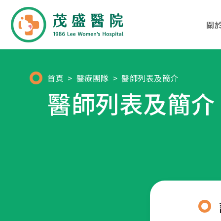
關
01
02
首頁
醫療團隊
醫師列表及簡介
醫師列表及簡介
關於茂盛
醫療團隊
醫院簡介
各科別診療項目
核心專長
醫師列表及簡介
茂盛院長
年度大事紀
醫院環境與設備