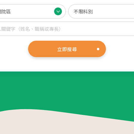
活動講
05
2026.
診療科目
20
立即搜尋
生殖醫學專科
2026.
婦女相關 / 乳房外科
20
嬰幼兒/兒童相關
其他科別
08
相關網