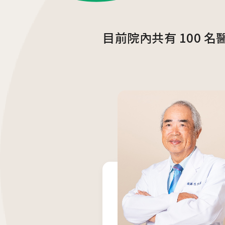
最新消息
衛教資訊
目前院內共有
100
名
內容全覽
內容全覽
門診資訊
好孕專欄
院內公告
孕產百科
好孕講座
育兒發展
媒體報導
醫療保健
學術交流
宣導專區