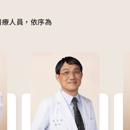
圓夢分享
茂盛
安馨
醫療人員，依序為
馨美
內容全覽
婦科疾病
卵巢早衰
免疫問題
PGT基因篩檢
借精卵/捐贈
男性不孕
妊娠相關疾病
孕產照護分享
國際成功案例
國際名人分享
試管心得分享