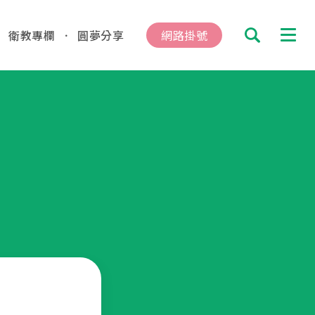
衛教專欄
圓夢分享
網路掛號
搜尋
診及掛號資訊
總院
板橋院區
hung
/Taipei
動
04.16
總院 「婚後孕前健康檢查」、「生育力健
、「婚前健康檢查」及「育兒健檢」門診表