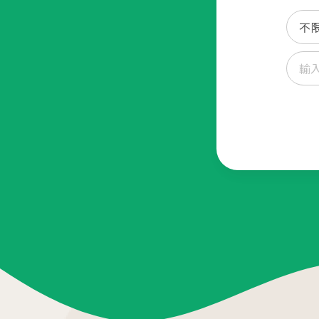
04
生殖醫學專科
生殖專科主頁
女性不孕檢查
針劑介紹
人工受孕 IUI
男性不孕檢查
醫師問與答
試管嬰兒
借卵
凍卵 SEF
借精
凍精
捐卵
凍胚
捐精
06
07