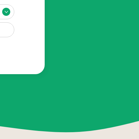
座
01.22
26茂盛醫院全台巡迴好孕講座
01.01
26茂盛醫院講座《每月好孕講座》
站
其他相關