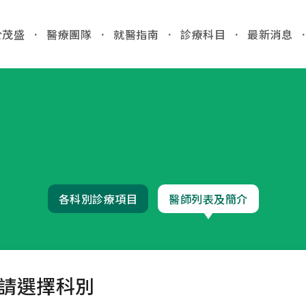
於茂盛
醫療團隊
就醫指南
診療科目
最新消息
全站
03
各院門
就醫指南
台中
/Taic
門診時間
病人安全
各科別診療項目
醫師列表及簡介
醫院位置
國際醫療
門診異
收費標準
特約商店
2026.
病房相關
台中
請選擇科別
產房環境
檢」
病歷報告申請