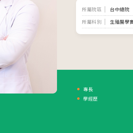
所屬院區
台中總院
活動講
05
所屬科別
生殖醫學
2026.
診療科目
20
生殖醫學專科
2026.
婦女相關 / 乳房外科
20
嬰幼兒/兒童相關
其他科別
專長
學經歷
08
相關網