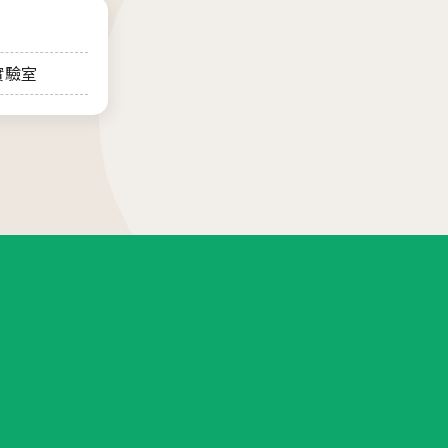
座
實驗室
01.22
26茂盛醫院全台巡迴好孕講座
01.01
26茂盛醫院講座《每月好孕講座》
站
其他相關