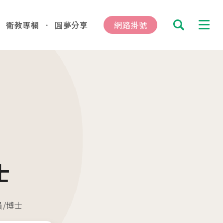
衛教專欄
圓夢分享
網路掛號
搜尋
診及掛號資訊
總院
板橋院區
hung
/Taipei
動
士
04.16
總院 「婚後孕前健康檢查」、「生育力健
/博士
、「婚前健康檢查」及「育兒健檢」門診表