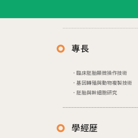
最新消息
衛教資訊
內容全覽
內容全覽
門診資訊
好孕專欄
院內公告
孕產百科
專長
好孕講座
育兒發展
媒體報導
醫療保健
臨床胚胎顯微操作技術
學術交流
宣導專區
基因轉殖與動物複製技術
胚胎與幹細胞研究
學經歷