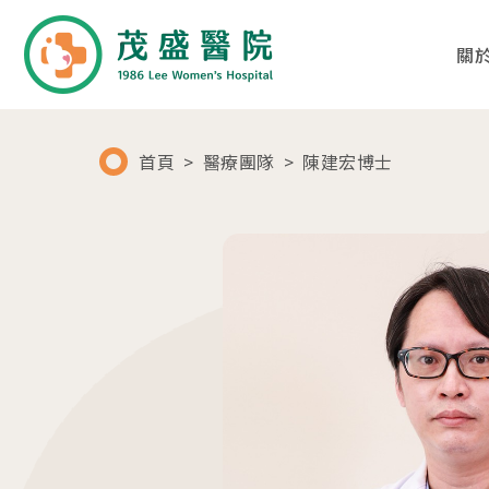
關
首頁
醫療團隊
陳建宏博士
01
02
關於茂盛
醫療團隊
醫院簡介
各科別診療項目
核心專長
醫師列表及簡介
茂盛院長
年度大事紀
醫院環境與設備