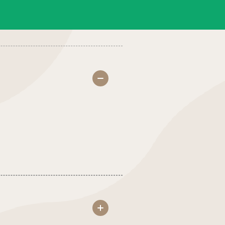
醫院生殖醫學中心
人才招募
產後護理之家
聯絡我們
美學診所
隱私權與資安政策