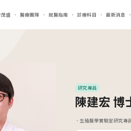
於茂盛
醫療團隊
就醫指南
診療科目
最新消息
全站
03
各院門
就醫指南
台中
/Taic
門診時間
病人安全
研究專員
醫院位置
國際醫療
門診異
陳建宏 博
收費標準
特約商店
2026.
病房相關
台中
產房環境
生殖醫學實驗室研究專員
檢」
病歷報告申請