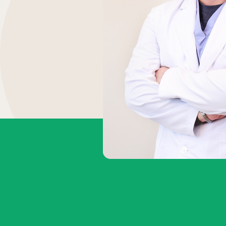
04
生殖醫學專科
生殖專科主頁
女性不孕檢查
針劑介紹
人工受孕 IUI
男性不孕檢查
醫師問與答
試管嬰兒
借卵
凍卵 SEF
借精
凍精
捐卵
凍胚
捐精
06
07