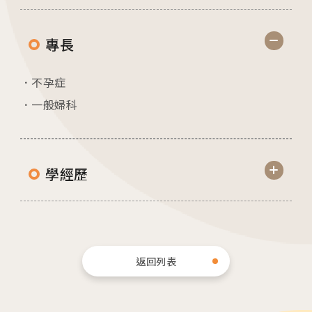
各院門診及掛號資訊
專長
台中總院
不孕症
/Taichung
一般婦科
板橋院區
/Taipei
學經歷
門診異動
2026.04.16
台中總院 「婚後孕前健康檢查」、「生育力健
檢」、「婚前健康檢查」及「育兒健檢」門診表
返回列表
活動講座