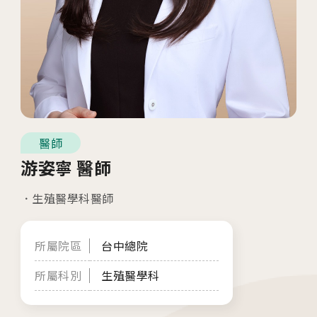
04
生殖醫學專科
05
診療科目
06
最新消息
07
衛教資訊
醫師
游姿寧 醫師
08
圓夢分享
生殖醫學科醫師
所屬院區
台中總院
所屬科別
生殖醫學科