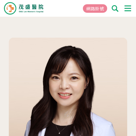
網路掛號
01
關於茂盛
醫院簡介
核心專長
茂盛院長
年度大事紀
醫院環境與設備
02
醫療團隊
03
就醫指南