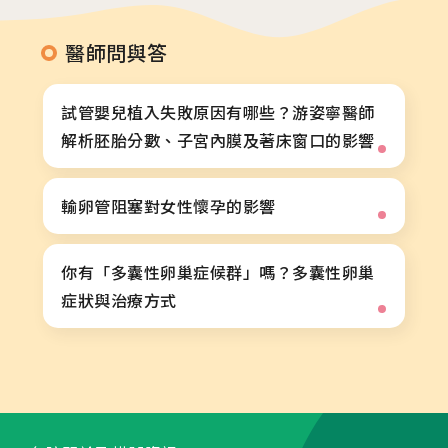
2026.01.22
2026茂盛醫院全台巡迴好孕講座
醫師問與答
試管嬰兒植入失敗原因有哪些？游姿寧醫師
2026.01.01
解析胚胎分數、子宮內膜及著床窗口的影響
2026茂盛醫院講座《每月好孕講座》
輸卵管阻塞對女性懷孕的影響
你有「多囊性卵巢症候群」嗎？多囊性卵巢
相關網站
症狀與治療方式
茂盛醫院生殖醫學中心
安馨產後護理之家
馨美美學診所