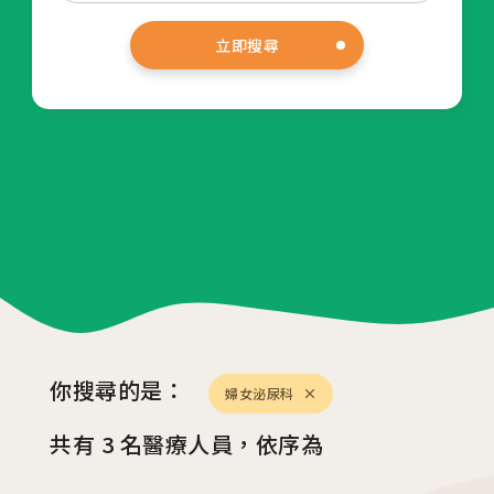
04
生殖醫學專科
立即搜尋
05
診療科目
06
最新消息
07
衛教資訊
08
圓夢分享
你搜尋的是：
婦女泌尿科
共有
3
名醫療人員，依序為