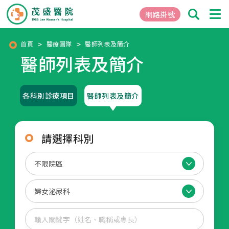
網路掛號
首頁
醫療團隊
醫師列表及簡介
醫師列表及簡介
01
關於茂盛
醫院簡介
各科別診療項目
醫師列表及簡介
核心專長
茂盛院長
年度大事紀
請選擇科別
醫院環境與設備
02
醫療團隊
03
就醫指南