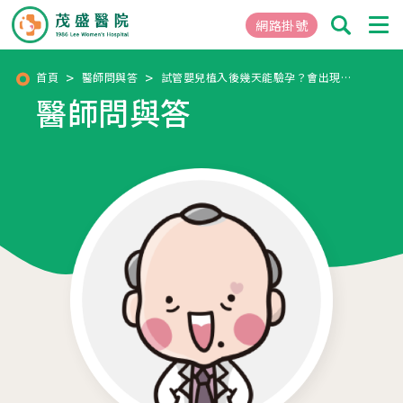
網路掛號
首頁
醫師問與答
試管嬰兒植入後幾天能驗孕？會出現什麼症狀？
醫師問與答
01
關於茂盛
醫院簡介
核心專長
茂盛院長
年度大事紀
醫院環境與設備
02
醫療團隊
03
就醫指南