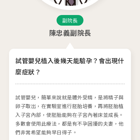
04
生殖醫學專科
副院長
05
診療科目
陳忠義副院長
06
最新消息
試管嬰兒植入後幾天能驗孕？會出現什
07
衛教資訊
麼症狀？
08
圓夢分享
試管嬰兒，簡單來說就是體外受精，是將精子與
卵子取出，在實驗室進行胚胎培養，再將胚胎植
入子宮內部，使胚胎能夠在子宮內著床並成長。
多數會使用此療法，都是有不孕困擾的夫妻，他
們非常希望能夠早日得子。