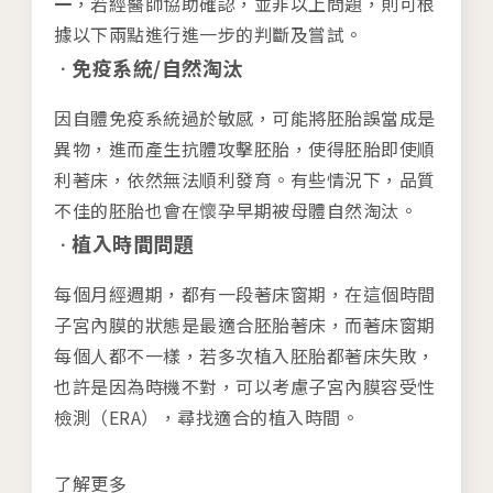
一
，若經醫師協助確認，並非以上問題，則可根
聯絡我們
據以下兩點進行進一步的判斷及嘗試。
隱私權與資安政策
免疫系統/自然淘汰
因自體免疫系統過於敏感，可能將胚胎誤當成是
異物，進而產生抗體攻擊胚胎，使得胚胎即使順
利著床，依然無法順利發育。有些情況下，品質
不佳的胚胎也會在懷孕早期被母體自然淘汰。
植入時間問題
每個月經週期，都有一段著床窗期，在這個時間
子宮內膜的狀態是最適合胚胎著床，而著床窗期
每個人都不一樣，若多次植入胚胎都著床失敗，
也許是因為時機不對，可以考慮子宮內膜容受性
檢測（ERA），尋找適合的植入時間。
了解更多