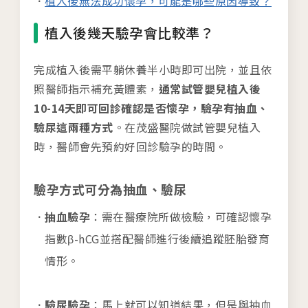
植入後無法成功懷孕，可能是哪些原因導致？
植入後幾天驗孕會比較準？
完成植入後需平躺休養半小時即可出院，並且依
照醫師指示補充黃體素，
通常試管嬰兒植入後
10-14天即可回診確認是否懷孕，驗孕有抽血、
驗尿這兩種方式
。在茂盛醫院做試管嬰兒植入
時，醫師會先預約好回診驗孕的時間。
驗孕方式可分為抽血、驗尿
抽血驗孕
：需在醫療院所做檢驗，可確認懷孕
指數β-hCG並搭配醫師進行後續追蹤胚胎發育
情形。
驗尿驗孕
：馬上就可以知道結果，但是與抽血