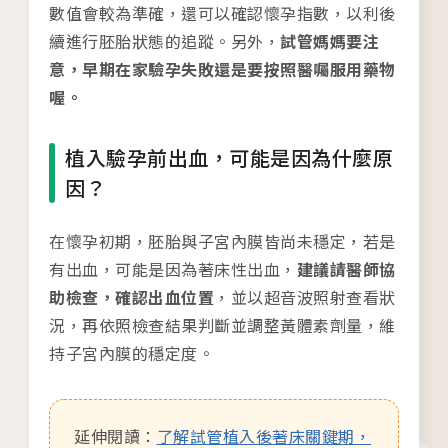
台中總院
數值會較為準確，還可以確認懷孕指數，以利後
/Taichung
續進行胚胎狀態的追蹤。另外，
試管媽媽要注
意，早期在家驗孕失敗還是要按照醫囑服用藥物
喔。
板橋院區
/Taipei
植入驗孕前出血，可能是因為什麼原
門診異動
因？
2026.04.16
在懷孕初期，胚胎與子宮內膜皆尚未穩定，若是
台中總院 「婚後孕前健康檢查」、「生育力健
有出血，可能是因為著床性出血，
建議請醫師協
檢」、「婚前健康檢查」及「育兒健檢」門診表
助檢查，確認出血位置
，並以超音波照射查看狀
況，再依照檢查結果判斷並調整黃體素劑量，維
活動講座
持子宮內膜的穩定度。
2026.01.22
2026茂盛醫院全台巡迴好孕講座
延伸閱讀：
了解試管植入後著床關鍵期，