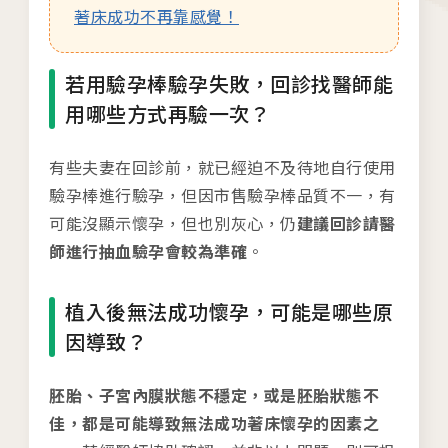
著床成功不再靠感覺！
2026.01.01
2026茂盛醫院講座《每月好孕講座》
若用驗孕棒驗孕失敗，回診找醫師能
用哪些方式再驗一次？
有些夫妻在回診前，就已經迫不及待地自行使用
驗孕棒進行驗孕，但因市售驗孕棒品質不一，有
相關網站
可能沒顯示懷孕，但也別灰心，仍
建議回診請醫
茂盛醫院生殖醫學中心
師進行抽血驗孕會較為準確
。
安馨產後護理之家
植入後無法成功懷孕，可能是哪些原
馨美美學診所
因導致？
其他相關
胚胎、子宮內膜狀態不穩定，或是胚胎狀態不
佳，都是可能導致無法成功著床懷孕的因素之
人才招募