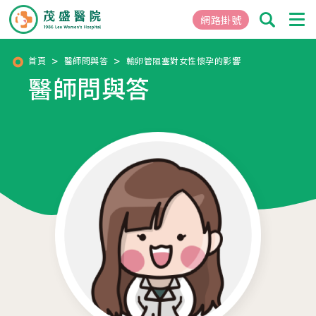
網路掛號
首頁
醫師問與答
輸卵管阻塞對女性懷孕的影響
醫師問與答
01
關於茂盛
醫院簡介
核心專長
茂盛院長
年度大事紀
醫院環境與設備
02
醫療團隊
03
就醫指南