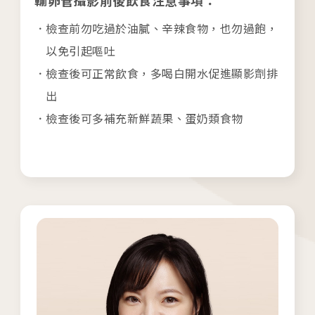
/Taichung
檢查前勿吃過於油膩、辛辣食物，也勿過飽，
以免引起嘔吐
板橋院區
/Taipei
檢查後可正常飲食，多喝白開水促進顯影劑排
出
門診異動
檢查後可多補充新鮮蔬果、蛋奶類食物
2026.04.16
台中總院 「婚後孕前健康檢查」、「生育力健
檢」、「婚前健康檢查」及「育兒健檢」門診表
活動講座
2026.01.22
2026茂盛醫院全台巡迴好孕講座