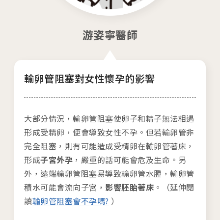
04
生殖醫學專科
游姿寧醫師
05
診療科目
06
最新消息
輸卵管阻塞對女性懷孕的影響
07
衛教資訊
大部分情況，輸卵管阻塞使卵子和精子無法相遇
08
圓夢分享
形成受精卵，便會導致女性不孕。但若輸卵管非
完全阻塞，則有可能造成受精卵在輸卵管著床，
形成
子宮外孕
，嚴重的話可能會危及生命。另
外，遠端輸卵管阻塞易導致輸卵管水腫，輸卵管
積水可能會流向子宮，
影響胚胎著床
。（延伸閱
讀
輸卵管阻塞會不孕嗎?
）