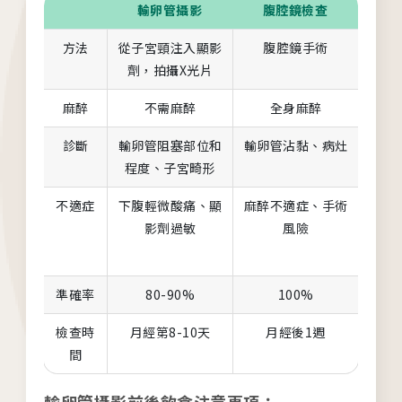
輸卵管攝影
腹腔鏡檢查
方法
從子宮頸注入顯影
腹腔鏡手術
劑，拍攝X光片
麻醉
不需麻醉
全身麻醉
診斷
輸卵管阻塞部位和
輸卵管沾黏、病灶
程度、子宮畸形
不適症
下腹輕微酸痛、顯
麻醉不適症、手術
影劑過敏
風險
準確率
80-90%
100%
檢查時
月經第8-10天
月經後1週
各院門診及掛號資訊
間
台中總院
輸卵管攝影前後飲食注意事項：