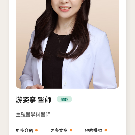
2026.01.01
2026茂盛醫院講座《每月好孕講座》
相關網站
茂盛醫院生殖醫學中心
安馨產後護理之家
馨美美學診所
游姿寧 醫師
醫師
其他相關
生殖醫學科醫師
人才招募
更多介紹
更多文章
預約掛號
聯絡我們