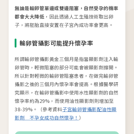
無論是輸卵管單邊或雙邊阻塞，自然受孕的機率
都會大大降低
，因此透過人工生殖技術取出卵
子，將胚胎直接安置在子宮內成功率會更高。
輸卵管攝影可能提升懷孕率
所謂輸卵管攝影黃金三個月是指當顯影劑注入輸
卵管時，輕微阻塞的部分可能會被顯影劑撐開。
所以針對輕微的輸卵管阻塞患者，在做完輸卵管
攝影之後的三個月內懷孕率會提高。根據醫學研
究顯示，在輸卵管攝影中使用水性顯影劑的自然
懷孕率約為29%，而使用油性顯影劑則增加至
38-39%。（參考資料
子宮輸卵管攝影配油性顯
影劑 不孕女成功自然懷孕！
）