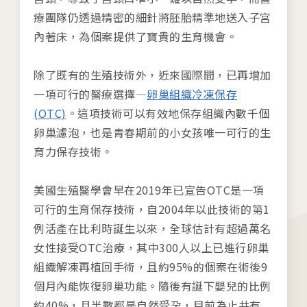
療團隊仍透過精密的細針將胚胎精準地送入子宮
內著床，為個案提供了寶貴的生育機會。
除了既有的生殖技術外，近來國際間，已再增加
一項可行的醫療選擇—
卵巢組織冷凍保存
(OTC)
。這項技術可以有效地保存組織內數千個
卵巢濾泡，也是青春期前的小女孩唯一可行的生
育力保存技術。
美國生殖醫學會早在2019年已宣告OTC是一項
可行的生育保存技術，自2004年以此技術的第1
例活產在比利時誕生以來，全球估計有超過萬名
女性接受OTC治療，其中300人以上已進行卵巢
組織解凍再植回手術，且約95%的個案在術後9
個月內能恢復卵巢功能。隨後有誕下嬰兒的比例
約40%，且半數都是自然受孕，目前為止共有