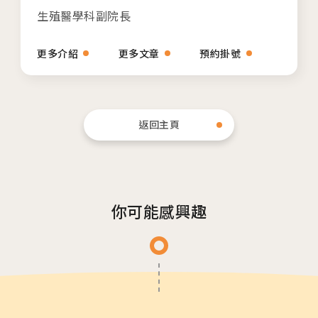
生殖醫學科副院長
安馨產後護理之家
馨美美學診所
更多介紹
更多文章
預約掛號
其他相關
返回主頁
人才招募
聯絡我們
隱私權與資安政策
你可能感興趣