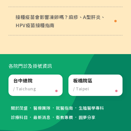
接種疫苗會影響凍卵嗎？麻疹、A型肝炎、
HPV疫苗接種指南
各院門診及掛號資訊
台中總院
板橋院區
/ Taichung
/ Taipei
關於茂盛
醫療團隊
就醫指南
生殖醫學專科
診療科目
最新消息
衛教專欄
圓夢分享