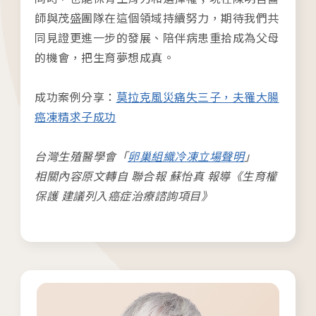
師與茂盛團隊在這個領域持續努力，期待我們共
同見證更進一步的發展、陪伴病患重拾成為父母
的機會，把生育夢想成真。
成功案例分享：
莫拉克風災痛失三子，夫罹大腸
各院門診及掛號資訊
癌凍精求子成功
台中總院
台灣生殖醫學會「
卵巢組織冷凍立場聲明
」
/Taichung
相關內容原文轉自 聯合報 蘇怡真 報導《生育權
保護 建議列入癌症治療諮詢項目》
板橋院區
/Taipei
門診異動
2026.04.16
台中總院 「婚後孕前健康檢查」、「生育力健