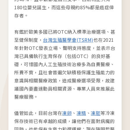
180位嬰兒誕生，而這些母親約85%都是癌症倖
存者。
有鑑於歐美多國已將OTC納入標準治療選項、甚
至健保制度，
台灣生殖醫學會(TSRM)
也在2021
年針對OTC發表立場、聲明支持態度，並表示台
灣已具備執行生育保存（包括OTC）的良好基
礎，可惜國內人工生殖技術治療多為自費醫療、
所費不貲，且社會普遍欠缺積極保護生殖能力的
意識與相關醫療政策，造成醫療選項受限，故建
議國內要盡速動員相關資源、專業人員來推展此
醫療服務。
儘管如此，目前台灣在
凍卵
、
凍精
、
凍胚
等冷凍
保存技術已有卓越的成績，讓他們在面對病魔的
同時，也能保有生育力和選擇權；現在陳明哲醫