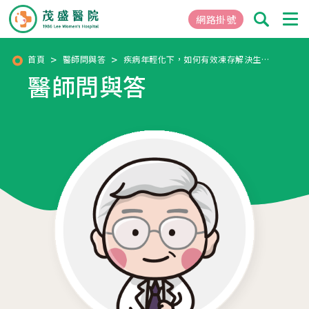
網路掛號
首頁
醫師問與答
疾病年輕化下，如何有效凍存解決生育遺憾？
醫師問與答
01
關於茂盛
醫院簡介
核心專長
茂盛院長
年度大事紀
醫院環境與設備
02
醫療團隊
03
就醫指南