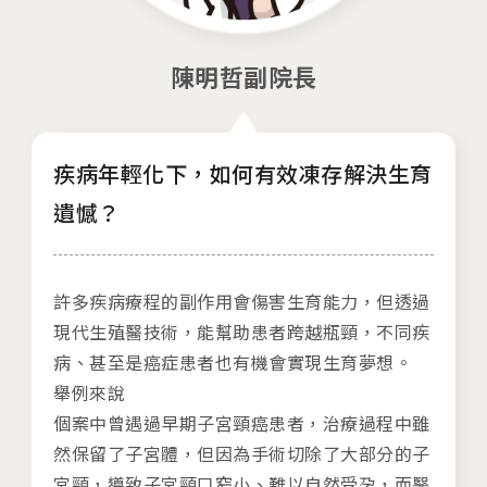
04
生殖醫學專科
陳明哲副院長
05
診療科目
06
最新消息
疾病年輕化下，如何有效凍存解決生育
遺憾？
07
衛教資訊
08
圓夢分享
許多疾病療程的副作用會傷害生育能力，但透過
現代生殖醫技術，能幫助患者跨越瓶頸，不同疾
病、甚至是癌症患者也有機會實現生育夢想。
舉例來說
個案中曾遇過早期子宮頸癌患者，治療過程中雖
然保留了子宮體，但因為手術切除了大部分的子
宮頸，導致子宮頸口窄小、難以自然受孕，而醫