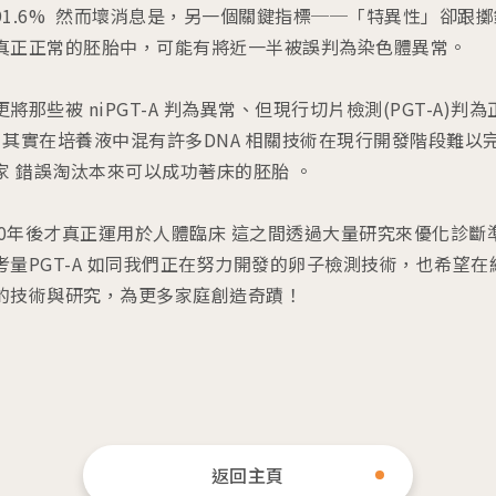
1.6% ​ 然而壞消息是，另一個關鍵指標──「特異性」卻跟擲
真正正常的胚胎中，可能有將近一半被誤判為染色體異常。
那些被 niPGT-A 判為異常、但現行切片檢測(PGT-A)
%！ ​ 其實在培養液中混有許多DNA 相關技術在現行開發階段
家 錯誤淘汰本來可以成功著床的胚胎 。
經30年後才真正運用於人體臨床 這之間透過大量研究來優化診
考量PGT-A 如同我們正在努力開發的卵子檢測技術，也希望
的技術與研究，為更多家庭創造奇蹟！ ​
返回主頁