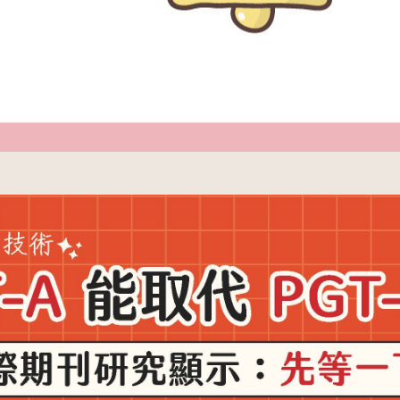
圓夢分享
茂盛
安馨
馨美
內容全覽
婦科疾病
卵巢早衰
免疫問題
PGT基因篩檢
借精卵/捐贈
男性不孕
妊娠相關疾病
孕產照護分享
國際成功案例
國際名人分享
試管心得分享