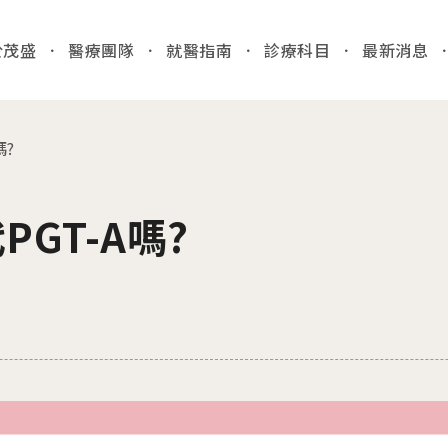
於茂盛
醫療團隊
就醫指南
診療科目
最新消息
全站
嗎?
03
各院門
就醫指南
PGT-A嗎?
台中
/Taic
門診時間
病人安全
醫院位置
國際醫療
門診異
收費標準
特約商店
2026.
病房相關
台中
產房環境
檢」
病歷報告申請