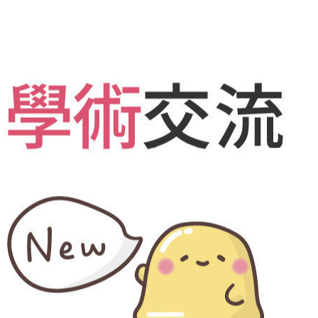
活動講
05
2026.
診療科目
20
生殖醫學專科
2026.
婦女相關 / 乳房外科
20
嬰幼兒/兒童相關
其他科別
08
相關網