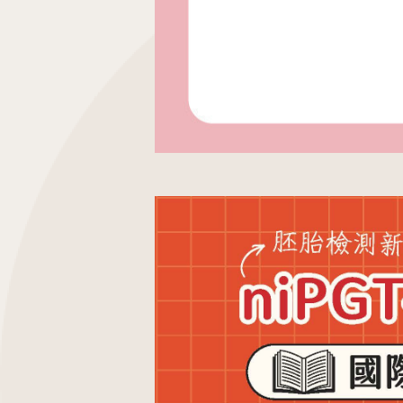
最新消息
衛教資訊
內容全覽
內容全覽
門診資訊
好孕專欄
院內公告
孕產百科
好孕講座
育兒發展
媒體報導
醫療保健
學術交流
宣導專區