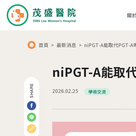
關
首頁
最新消息
niPGT-A能取代PGT-A
01
02
關於茂盛
醫療團隊
niPGT-A能取代
醫院簡介
各科別診療項目
SHARE
2026.02.25
學術交流
核心專長
醫師列表及簡介
茂盛院長
年度大事紀
醫院環境與設備