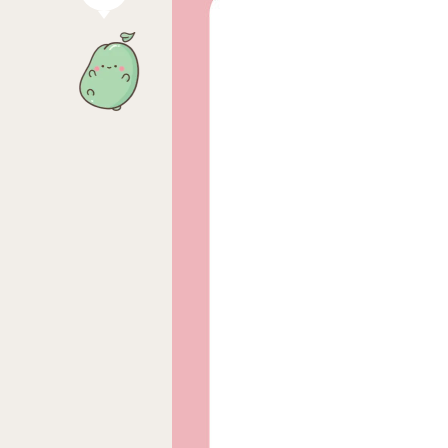
04
生殖醫學專科
生殖專科主頁
女性不孕檢查
針劑介紹
人工受孕 IUI
男性不孕檢查
醫師問與答
試管嬰兒
借卵
凍卵 SEF
借精
凍精
捐卵
凍胚
捐精
06
07