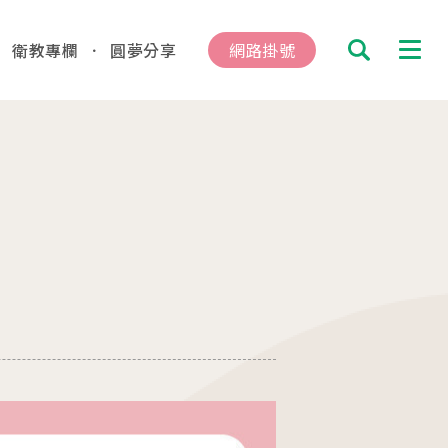
衛教專欄
圓夢分享
網路掛號
搜尋
診及掛號資訊
總院
板橋院區
hung
/Taipei
動
04.16
總院 「婚後孕前健康檢查」、「生育力健
、「婚前健康檢查」及「育兒健檢」門診表