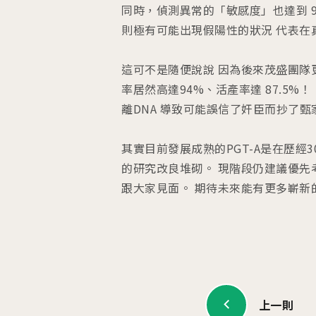
同時，偵測異常的「敏感度」也達到 9
則極有可能出現假陽性的狀況 代表在
這可不是隨便說說 因為後來茂盛團隊更將
率居然高達94%、活產率達 87.5
離DNA 導致可能誤信了奸臣而抄了甄
其實目前發展成熟的PGT-A是在歷
的研究改良堆砌。 現階段仍建議優先
跟大家見面。 期待未來能有更多嶄新
上一則