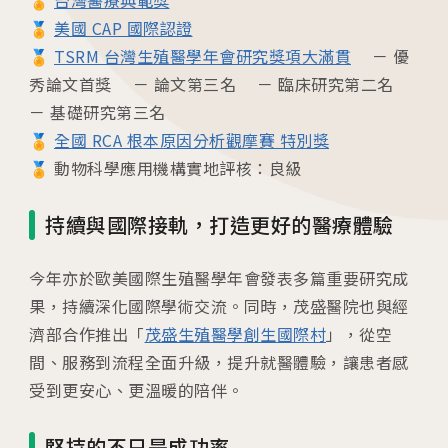
🏅
美國 CAP 國際認證
🏅
TSRM 台灣生殖醫學年會研究獎項大滿貫
－ 優
各院門診及掛號資訊
秀論文首獎 － 論文第三名 － 臨床研究第二名
台中總院
－ 基礎研究第三名
🏅
全國 RCA 根本原因分析觀摩賽 特別獎
/Taichung
🏅 動物科學應用機構實地評核：良級
板橋院區
持續與國際接軌，打造更好的醫療體驗
/Taipei
今年亦於歐美國際生殖醫學年會發表多篇重要研究成
門診異動
果，持續深化國際學術交流。同時，茂盛醫院也與經
2026.04.16
濟部合作推出「
茂盛生殖醫學創生國際村
」，從空
台中總院 「婚後孕前健康檢查」、「生育力健
間、服務到流程全面升級，提升就醫體驗，讓患者感
檢」、「婚前健康檢查」及「育兒健檢」門診表
受到更安心、更溫暖的陪伴。
活動講座
堅持的不只是成功率