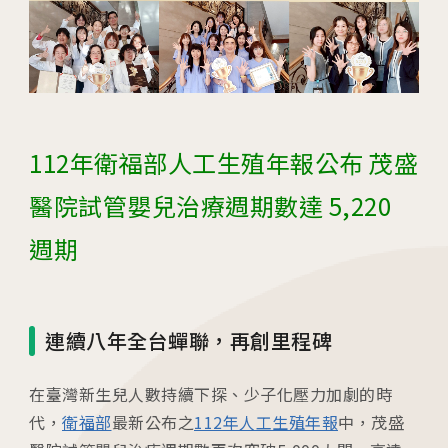
04
生殖醫學專科
05
診療科目
06
最新消息
112年衛福部人工生殖年報公布 茂盛
07
衛教資訊
醫院試管嬰兒治療週期數達 5,220
週期
08
圓夢分享
連續八年全台蟬聯，再創里程碑
在臺灣新生兒人數持續下探、少子化壓力加劇的時
代，
衛福部
最新公布之
112年人工生殖年報
中，茂盛