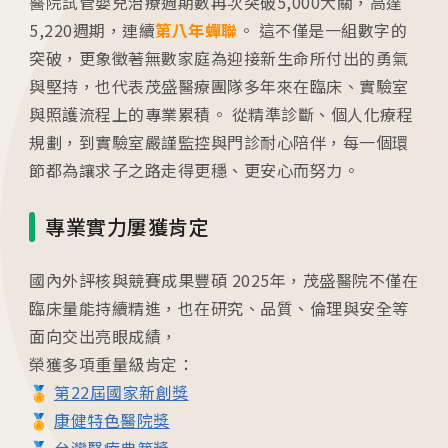
醫院試管嬰兒治療週期數再次突破5,000大關，高達
5,220週期，連續
第八年蟬聯
。 這不僅是一組數字的
突破，更象徵著無數家庭為迎接新生命所付出的勇氣
與堅持，也代表茂盛醫療團隊多年來在臨床、實驗室
與照護流程上的專業累積。 從精準診斷、個人化療程
規劃，到實驗室嚴謹監控與門診耐心陪伴，每一個環
節都為讓求子之路走得更穩、更安心而努力。
專業實力屢獲肯定
國內外評核與競賽成果豐碩 2025年，茂盛醫院不僅在
臨床量能持續精進，也在研究、品質、倫理與安全等
面向交出亮眼成績，
榮獲多項重量級肯定：
🏅
第22屆國家新創獎
🏅
康健特色醫院獎
🏅
台灣醫療典範獎