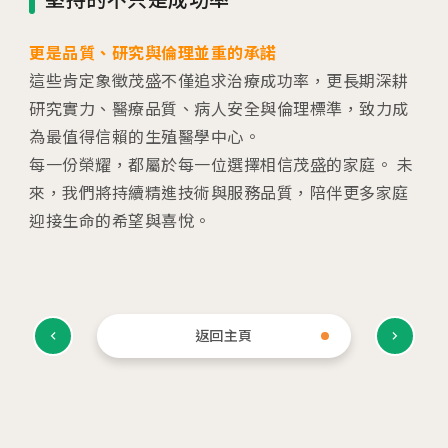
2026.01.22
更是品質、研究與倫理並重的承諾
2026茂盛醫院全台巡迴好孕講座
這些肯定象徵茂盛不僅追求治療成功率，更長期深耕
研究實力、醫療品質、病人安全與倫理標準，致力成
為最值得信賴的生殖醫學中心。
2026.01.01
每一份榮耀，都屬於每一位選擇相信茂盛的家庭。 未
2026茂盛醫院講座《每月好孕講座》
來，我們將持續精進技術與服務品質，陪伴更多家庭
迎接生命的希望與喜悅。
相關網站
返回主頁
茂盛醫院生殖醫學中心
安馨產後護理之家
馨美美學診所