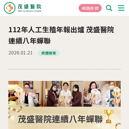
網路掛號
112年人工生殖年報出爐 茂盛醫院
01
關於茂盛
連續八年蟬聯
醫院簡介
2026.01.21
媒體報導
核心專長
茂盛院長
年度大事紀
醫院環境與設備
02
醫療團隊
03
就醫指南