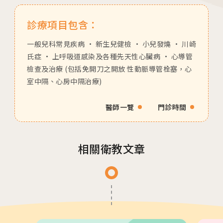
活動講座
診療項目包含：
2026.01.22
2026茂盛醫院全台巡迴好孕講座
一般兒科常見疾病 • 新生兒健檢 • 小兒發燒 • 川崎
氏症 • 上呼吸道感染及各種先天性心臟病 • 心導管
檢查及治療 (包括免開刀之開放 性動脈導管栓塞，心
室中隔、心房中隔治療)
2026.01.01
2026茂盛醫院講座《每月好孕講座》
醫師一覽
門診時間
相關衛教文章
相關網站
茂盛醫院生殖醫學中心
安馨產後護理之家
馨美美學診所