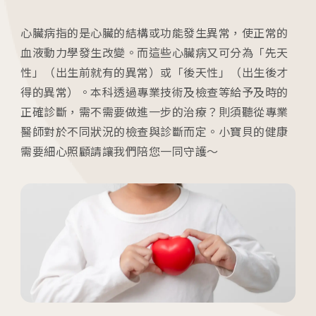
心臟病指的是心臟的結構或功能發生異常，使正常的
血液動力學發生改變。而這些心臟病又可分為「先天
各院門診及掛號資訊
性」（出生前就有的異常）或「後天性」（出生後才
得的異常）。本科透過專業技術及檢查等給予及時的
台中總院
正確診斷，需不需要做進一步的治療？則須聽從專業
/Taichung
醫師對於不同狀況的檢查與診斷而定。小寶貝的健康
需要細心照顧請讓我們陪您一同守護～
板橋院區
/Taipei
門診異動
2026.04.16
台中總院 「婚後孕前健康檢查」、「生育力健
檢」、「婚前健康檢查」及「育兒健檢」門診表