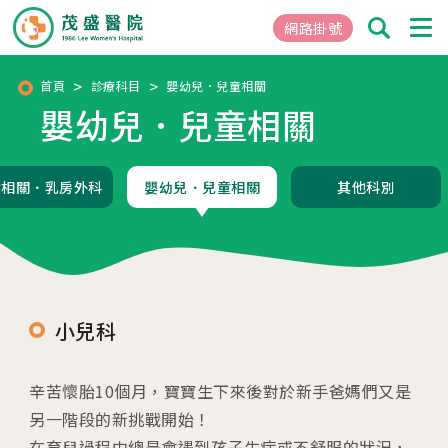
網路掛號
首頁
診療科目
嬰幼兒．兒童相關
嬰幼兒．兒童相關
01
關於茂盛
醫院簡介
女相關．乳房外科
嬰幼兒．兒童相關
其他科別
核心專長
茂盛院長
年度大事紀
醫院環境與設備
小兒科
02
醫療團隊
辛苦懷胎10個月，寶寶生下來後對於新手爸媽們又是
03
就醫指南
另一階段的新挑戰開始！
在育兒過程中總是會遇到孩子生病或不舒服的狀況，