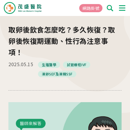
網路掛號
取卵後飲食怎麼吃？多久恢復？取
01
關於茂盛
卵後恢復期運動、性行為注意事
醫院簡介
項！
核心專長
2025.05.15
茂盛院長
生殖醫學
試管療程IVF
年度大事紀
凍卵SEF及凍精SSF
醫院環境與設備
02
醫療團隊
03
就醫指南