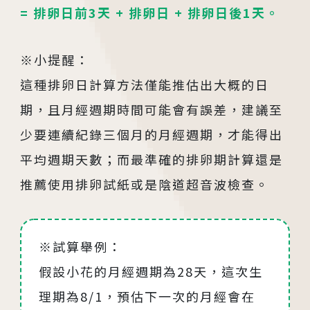
= 排卵日前3天 + 排卵日 + 排卵日後1天。
板橋院區
/Taipei
※小提醒：
門診異動
這種排卵日計算方法僅能推估出大概的日
2026.04.16
期，且月經週期時間可能會有誤差，建議至
台中總院 「婚後孕前健康檢查」、「生育力健
少要連續紀錄三個月的月經週期，才能得出
檢」、「婚前健康檢查」及「育兒健檢」門診表
平均週期天數；而最準確的排卵期計算還是
活動講座
推薦使用排卵試紙或是陰道超音波檢查。
2026.01.22
2026茂盛醫院全台巡迴好孕講座
※試算舉例：
假設小花的月經週期為28天，這次生
2026.01.01
理期為8/1，預估下一次的月經會在
2026茂盛醫院講座《每月好孕講座》