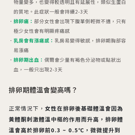
物量變多，也變得較透明且有延展性，類似生蛋白
的質地。此症狀一般會持續2-3天
排卵痛：
部分女性會出現下腹單側輕微不適，只有
極少女性會有明顯疼痛感
乳房會有漲痛感：
乳房易變得敏感，排卵期胸部容
易漲痛
排卵期出血：
偶爾會少量有褐色分泌物或點狀出
血，一般只出現2-3天
排卵期體溫會變高嗎？
正常情況下，
女性在排卵後基礎體溫會因為
黃體酮刺激體溫中樞的作用而升高，排卵體
溫會高於排卵前0.3 ~ 0.5℃，微微提升到