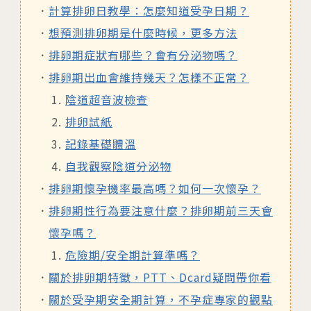
計算排卵日教學：怎麼知道受孕日期？
想預測排卵期是什麼時候，更多方法
排卵期症狀有哪些？會有分泌物嗎？
排卵期出血會維持幾天？怎樣不正常？
陰道超音波檢查
排卵試紙
記錄基礎體溫
自我觀察陰道分泌物
排卵期懷孕機率最高嗎？如何一次懷孕？
排卵期性行為要注意什麼？排卵期前三天會
懷孕嗎？
危險期/安全期計算準嗎？
關於排卵期特徵，PTT、Dcard疑問帶你看
關於受孕期安全期計算，不孕症專家的觀點