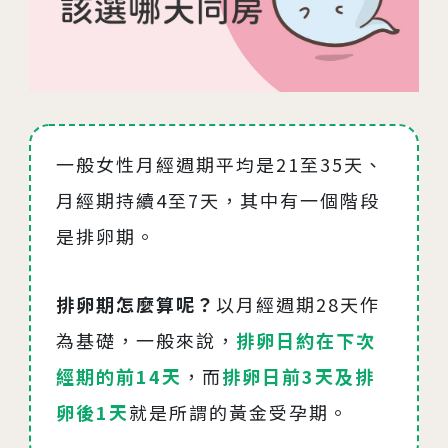
04
生殖醫學專科
05
診療科目
06
最新消息
一般女性月經週期平均是21至35天、
07
衛教資訊
月經期持續4至7天，其中有一個階段
是排卵期。
08
圓夢分享
排卵期怎麼算呢？
以月經週期28天作
為基礎，一般來說，
排卵日約在下次
經期的前14天
，而
排卵日前3天及排
卵後1天
就是所謂的黃金受孕期。