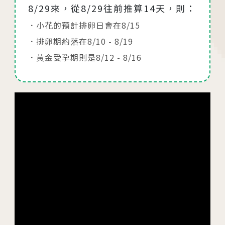
8/29來，從8/29往前推算14天，則：
小花的預計排卵日會在8/15
排卵期約落在8/10 - 8/19
黃金受孕期則是8/12 - 8/16
相關網站
茂盛醫院生殖醫學中心
安馨產後護理之家
馨美美學診所
其他相關
人才招募
聯絡我們
隱私權與資安政策