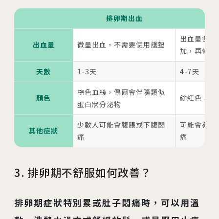
排卵期出血
出血量多，
出血量
微量出血，不需要使用護墊
加，再慢慢
天數
1-3天
4-7天
棕色血絲，偶爾會伴隨類似
顏色
緋紅色，可
蛋白狀分泌物
少數人可能會腹脹或下腹悶
可能會有較
其他症狀
痛
痛
3. 排卵期不舒服如何改善？
排卵期症狀特別累或肚子悶痛時，可以用溫