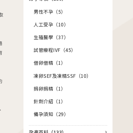
男性不孕（
5
）
座
取
人工受孕（
10
）
01.22
26茂盛醫院全台巡迴好孕講座
生殖醫學（
37
）
隨
試管療程IVF（
45
）
育
01.01
借卵借精（
1
）
26茂盛醫院講座《每月好孕講座》
凍卵SEF及凍精SSF（
10
）
的
捐卵捐精（
1
）
針劑介紹（
1
）
、
備孕須知（
29
）
站
其他相關
孕產百科（
133
）