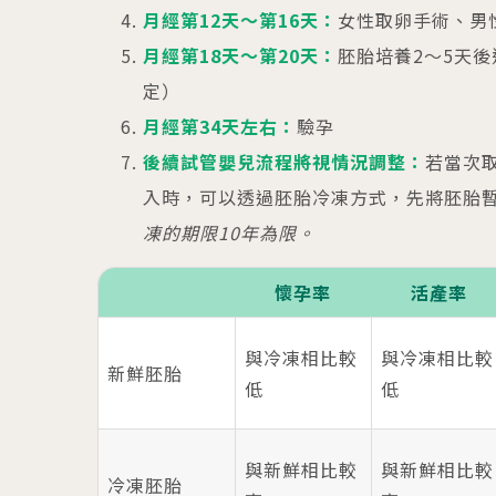
月經第12天～第16天：
女性取卵手術、男
月經第18天～第20天：
胚胎培養2～5天
定）
月經第34天左右：
驗孕
後續試管嬰兒流程將視情況調整：
若當次
入時，可以透過胚胎冷凍方式，先將胚胎
凍的期限10年為限。
懷孕率
活產率
與冷凍相比較
與冷凍相比較
新鮮胚胎
低
低
與新鮮相比較
與新鮮相比較
冷凍胚胎