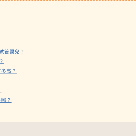
圓夢分享
茂盛
安馨
馨美
內容全覽
婦科疾病
卵巢早衰
試管嬰兒！
免疫問題
？
PGT基因篩檢
有多高？
借精卵/捐贈
男性不孕
！
妊娠相關疾病
在哪？
孕產照護分享
國際成功案例
國際名人分享
試管心得分享