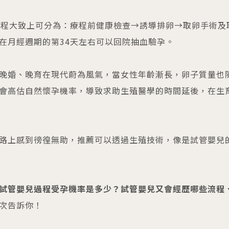
活動講
過程大致上可分為：療程前健康檢查→誘導排卵→取卵手術及
05
在月經週期的第34天左右可以回院抽血驗孕。
2026.
診療科目
20
晚婚、晚育在現代蔚為風氣，當女性年齡漸長，卵子質量也
會高估自然懷孕機率，導致求助生殖醫學的時間延後，在生
生殖醫學專科
2026.
婦女相關 / 乳房外科
20
嬰幼兒/兒童相關
路上感到徬徨無助，推薦可以透過生殖技術，像是試管嬰兒
其他科別
試管嬰兒過程受孕機率是多少？試管嬰兒又會經歷哪些流程
次告訴你！
08
相關網