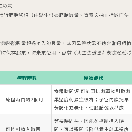
性取精
後進行胚胎移植（由醫生根據胚胎數量、質素與抽血指數而決
取卵胚胎數量超過植入的數量，或因母體狀況不適合當週期植
暫時保存起來，待未來使用。
目前《人工生殖法》規定胚胎冷
療程時數
後續症狀
療程時間短 可能因排卵藥物引發卵
療程時間約2個月
巢過度刺激症候群；子宮內膜提早
黃體化或老化，使胚胎難以著床
等待時間長，因能夠控制植入時
可控制植入時間
間，可以避開或降低發生卵巢過度