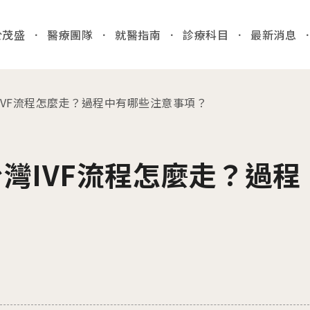
於茂盛
醫療團隊
就醫指南
診療科目
最新消息
全站
IVF流程怎麼走？過程中有哪些注意事項？
03
各院門
就醫指南
灣IVF流程怎麼走？過程
台中
/Taic
門診時間
病人安全
？
醫院位置
國際醫療
門診異
收費標準
特約商店
2026.
病房相關
台中
產房環境
檢」
病歷報告申請