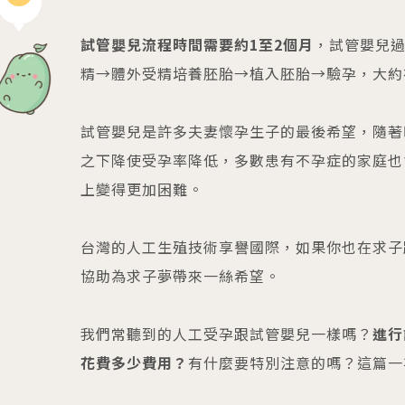
試管嬰兒流程時間需要約1至2個月
，試管嬰兒
04
精→體外受精培養胚胎→植入胚胎→驗孕，大約
生殖醫學專科
試管嬰兒是許多夫妻懷孕生子的最後希望，隨著
之下降使受孕率降低，多數患有不孕症的家庭也
生殖專科主頁
女性不孕檢查
針劑介紹
上變得更加困難。
人工受孕 IUI
男性不孕檢查
醫師問與答
試管嬰兒
借卵
台灣的人工生殖技術享譽國際，如果你也在求子
凍卵 SEF
借精
協助為求子夢帶來一絲希望。
凍精
捐卵
凍胚
捐精
我們常聽到的人工受孕跟試管嬰兒一樣嗎？
進行
06
花費多少費用？
有什麼要特別注意的嗎？這篇一
07