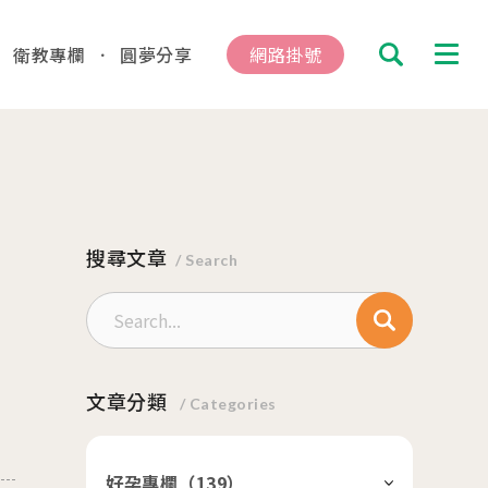
衛教專欄
圓夢分享
網路掛號
搜尋
診及掛號資訊
總院
搜尋文章
板橋院區
/ Search
hung
/Taipei
動
文章分類
/ Categories
04.16
總院 「婚後孕前健康檢查」、「生育力健
、「婚前健康檢查」及「育兒健檢」門診表
好孕專欄（
139
）