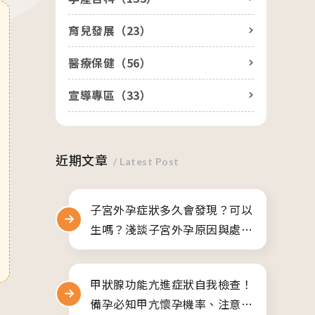
醫院生殖醫學中心
人才招募
育兒發展（
23
）
產後護理之家
聯絡我們
美學診所
隱私權與資安政策
醫療保健（
56
）
宣導專區（
33
）
近期文章
/ Latest Post
子宮外孕症狀多久會發現？可以
生嗎？淺談子宮外孕原因與處理
方式
甲狀腺功能亢進症狀自我檢查！
備孕必知甲亢懷孕機率、注意事