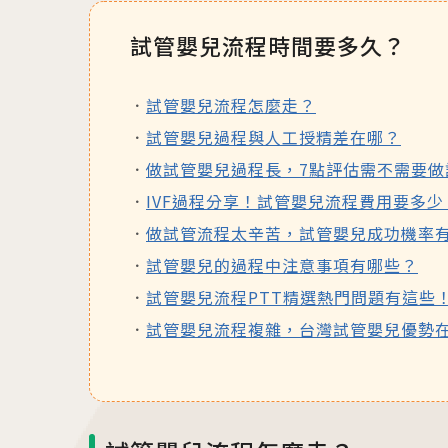
最新消息
衛教資訊
試管嬰兒流程時間要多久？
內容全覽
內容全覽
試管嬰兒流程怎麼走？
門診資訊
好孕專欄
試管嬰兒過程與人工授精差在哪？
院內公告
孕產百科
做試管嬰兒過程長，7點評估需不需要做
好孕講座
育兒發展
IVF過程分享！試管嬰兒流程費用要多少
媒體報導
醫療保健
做試管流程太辛苦，試管嬰兒成功機率
學術交流
宣導專區
試管嬰兒的過程中注意事項有哪些？
試管嬰兒流程PTT精選熱門問題有這些
試管嬰兒流程複雜，台灣試管嬰兒優勢