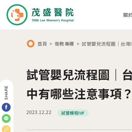
關
首頁
衛教專欄
試管嬰兒流程圖｜台灣
01
02
關於茂盛
醫療團隊
試管嬰兒流程圖｜台
醫院簡介
各科別診療項目
中有哪些注意事項
SHARE
核心專長
醫師列表及簡介
茂盛院長
年度大事紀
2023.12.22
試管療程IVF
醫院環境與設備