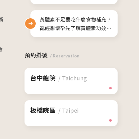
項
黃體素不足要吃什麼食物補充？
術
亂經想懷孕先了解黃體素功效與
副作用
會
預約掛號
/ Reservation
台中總院
/ Taichung
板橋院區
/ Taipei