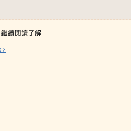
，繼續閱讀了解
嗎？
？