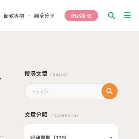
衛教專欄
圓夢分享
網路掛號
搜尋
診及掛號資訊
一
總院
搜尋文章
板橋院區
/ Search
hung
/Taipei
動
文章分類
/ Categories
04.16
總院 「婚後孕前健康檢查」、「生育力健
、「婚前健康檢查」及「育兒健檢」門診表
好孕專欄（
139
）