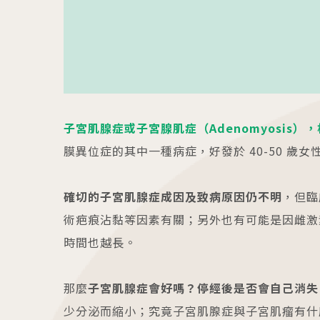
最新消息
衛教資訊
內容全覽
內容全覽
門診資訊
好孕專欄
院內公告
孕產百科
好孕講座
育兒發展
子宮肌腺症或子宮腺肌症（Adenomyosis
媒體報導
醫療保健
膜異位症的其中一種病症，好發於 40-50 歲
學術交流
宣導專區
確切的子宮肌腺症成因及致病原因仍不明
，但臨
術疤痕沾黏等因素有關；另外也有可能是因雌激
時間也越長。
那麼
子宮肌腺症會好嗎？停經後是否會自己消失
少分泌而縮小；究竟子宮肌腺症與子宮肌瘤有什