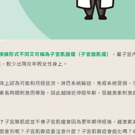
圓夢分享
茂盛
安馨
馨美
內容全覽
婦科疾病
卵巢早衰
免疫問題
），根據形式不同又可稱為子宮肌腺瘤（子宮腺肌瘤）
，屬子宮
PGT基因篩檢
女性，較少出現在年輕女性身上。
借精卵/捐贈
男性不孕
床上認為可能和月經逆流、淋巴系統輸送、免疫系統受損、
妊娠相關疾病
素長時間刺激而導致，因此越接近停經年齡，受雌激素刺激
孕產照護分享
國際成功案例
國際名人分享
？
子宮腺肌症並不像子宮肌瘤會因為更年期停經後，雌激素
試管心得分享
麼差別呢？子宮肌腺症要注意什麼？子宮肌腺症會癌化嗎？