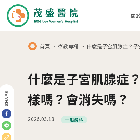
關
首頁
衛教專欄
什麼是子宮肌腺症？子
01
02
關於茂盛
醫療團隊
什麼是子宮肌腺症
醫院簡介
各科別診療項目
樣嗎？會消失嗎？
SHARE
核心專長
醫師列表及簡介
茂盛院長
年度大事紀
2026.03.18
一般婦科
醫院環境與設備