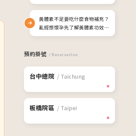
項
黃體素不足要吃什麼食物補充？
亂經想懷孕先了解黃體素功效與
副作用
預約掛號
/ Reservation
台中總院
/ Taichung
板橋院區
/ Taipei