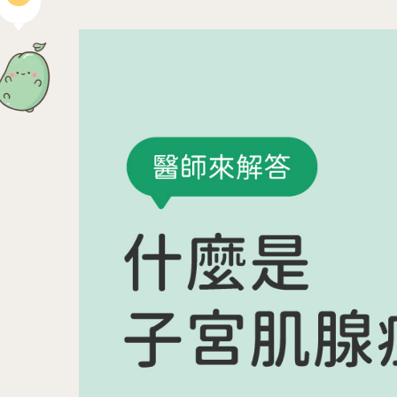
04
生殖醫學專科
生殖專科主頁
女性不孕檢查
針劑介紹
人工受孕 IUI
男性不孕檢查
醫師問與答
試管嬰兒
借卵
凍卵 SEF
借精
凍精
捐卵
凍胚
捐精
06
07