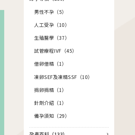
男性不孕（
5
）
座
人工受孕（
10
）
01.22
26茂盛醫院全台巡迴好孕講座
生殖醫學（
37
）
試管療程IVF（
45
）
01.01
借卵借精（
1
）
26茂盛醫院講座《每月好孕講座》
凍卵SEF及凍精SSF（
10
）
捐卵捐精（
1
）
針劑介紹（
1
）
備孕須知（
29
）
站
其他相關
孕產百科（
133
）