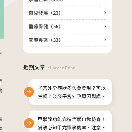
醫院生殖醫學中心
人才招募
育兒發展（
23
）
產後護理之家
聯絡我們
美學診所
隱私權與資安政策
醫療保健（
56
）
宣導專區（
33
）
內
近期文章
/ Latest Post
手
子宮外孕症狀多久會發現？可以
的
生嗎？淺談子宮外孕原因與處理
方式
減
甲狀腺功能亢進症狀自我檢查！
備孕必知甲亢懷孕機率、注意事
本