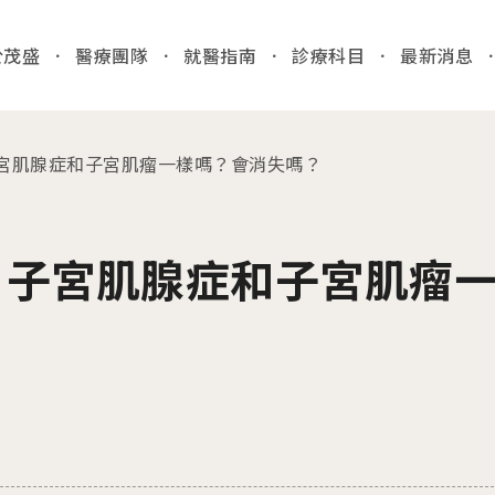
於茂盛
醫療團隊
就醫指南
診療科目
最新消息
全站
宮肌腺症和子宮肌瘤一樣嗎？會消失嗎？
03
各院門
就醫指南
？子宮肌腺症和子宮肌瘤
台中
/Taic
門診時間
病人安全
醫院位置
國際醫療
門診異
收費標準
特約商店
2026.
病房相關
台中
產房環境
檢」
病歷報告申請