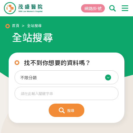
網路掛號
首頁
全站搜尋
全站搜尋
01
關於茂盛
醫院簡介
核心專長
找不到你想要的資料嗎？
茂盛院長
年度大事紀
醫院環境與設備
02
醫療團隊
搜尋
03
就醫指南