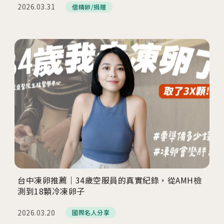
2026茂盛醫院講座《每月好孕講座》
2026.03.31
借精卵/捐贈
相關網站
茂盛醫院生殖醫學中心
安馨產後護理之家
馨美美學診所
其他相關
台中凍卵推薦｜34歲空服員的真實紀錄，從AMH檢
人才招募
測到18顆冷凍卵子
聯絡我們
2026.03.20
國際名人分享
隱私權與資安政策