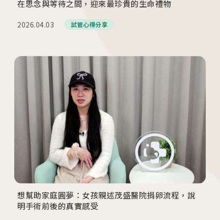
在思念與等待之間，迎來最珍貴的生命禮物
板橋院區
2026.04.03
試管心得分享
/Taipei
門診異動
2026.04.16
台中總院 「婚後孕前健康檢查」、「生育力健
檢」、「婚前健康檢查」及「育兒健檢」門診表
活動講座
2026.01.22
2026茂盛醫院全台巡迴好孕講座
想幫助家庭圓夢：女孩親述茂盛醫院捐卵流程，說
明手術前後的真實感受
2026.01.01