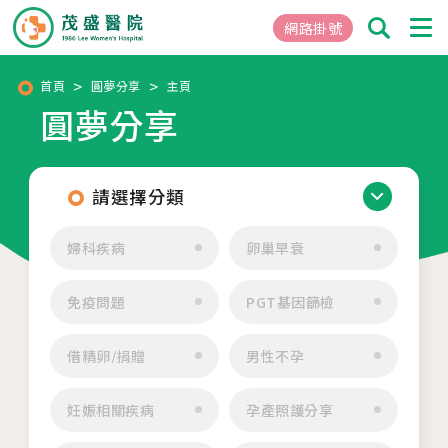
網路掛號
首頁
圓夢分享
主頁
圓夢分享
01
關於茂盛
醫院簡介
核心專長
請選擇分類
茂盛院長
婦科疾病
卵巢早衰
年度大事紀
醫院環境與設備
免疫問題
PGT基因篩檢
02
醫療團隊
借精卵/捐贈
男性不孕
03
就醫指南
妊娠相關疾病
孕產照護分享