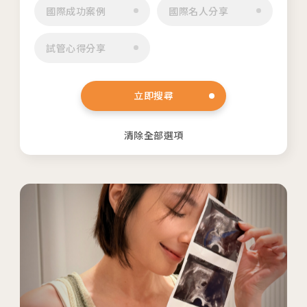
國際成功案例
國際名人分享
04
生殖醫學專科
試管心得分享
05
診療科目
06
最新消息
立即搜尋
07
衛教資訊
清除全部選項
08
圓夢分享