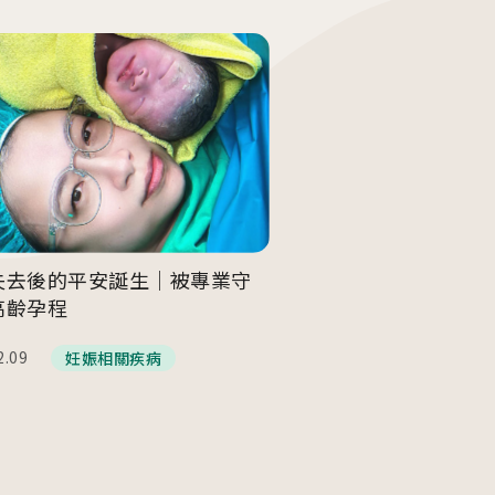
醫院生殖醫學中心
人才招募
產後護理之家
聯絡我們
美學診所
隱私權與資安政策
失去後的平安誕生｜被專業守
高齡孕程
2.09
妊娠相關疾病