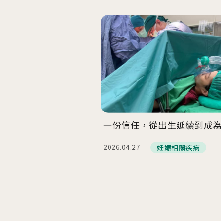
最新消息
衛教資訊
內容全覽
內容全覽
門診資訊
好孕專欄
院內公告
孕產百科
好孕講座
育兒發展
媒體報導
醫療保健
學術交流
宣導專區
一份信任，從出生延續到成
2026.04.27
妊娠相關疾病