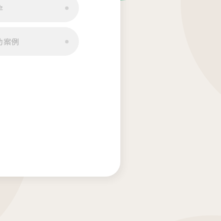
孕
座
功案例
01.22
26茂盛醫院全台巡迴好孕講座
01.01
26茂盛醫院講座《每月好孕講座》
站
其他相關