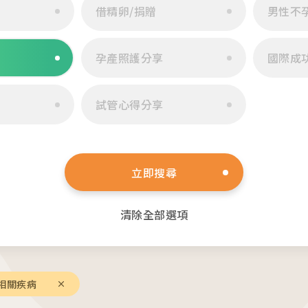
借精卵/捐贈
男性不
活動講
05
孕產照護分享
國際成
2026.
診療科目
20
試管心得分享
生殖醫學專科
2026.
婦女相關 / 乳房外科
20
嬰幼兒/兒童相關
立即搜尋
其他科別
清除全部選項
08
相關網
相關疾病