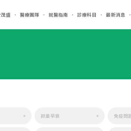
於茂盛
醫療團隊
就醫指南
診療科目
最新消息
全站
03
各院門
就醫指南
台中
/Taic
門診時間
病人安全
醫院位置
國際醫療
門診異
收費標準
特約商店
2026.
病房相關
卵巢早衰
免疫問
台中
產房環境
檢」
病歷報告申請