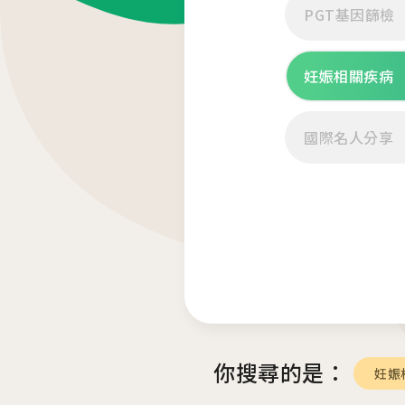
PGT基因篩檢
04
妊娠相關疾病
生殖醫學專科
國際名人分享
生殖專科主頁
女性不孕檢查
針劑介紹
人工受孕 IUI
男性不孕檢查
醫師問與答
試管嬰兒
借卵
凍卵 SEF
借精
凍精
捐卵
凍胚
捐精
06
07
你搜尋的是：
妊娠