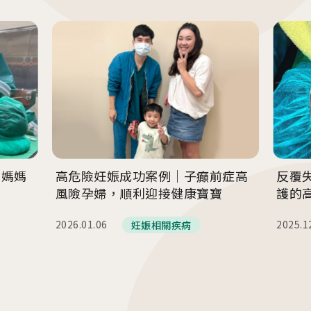
圓夢分享
茂盛
安馨
馨美
內容全覽
婦科疾病
卵巢早衰
免疫問題
PGT基因篩檢
借精卵/捐贈
為媽媽
高危險妊娠成功案例｜子癲前症高
反覆
男性不孕
風險孕婦，順利迎接健康寶寶
護的
妊娠相關疾病
2026.01.06
2025.1
妊娠相關疾病
孕產照護分享
國際成功案例
國際名人分享
試管心得分享