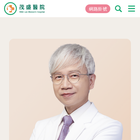
網路掛號
01
關於茂盛
醫院簡介
核心專長
茂盛院長
年度大事紀
醫院環境與設備
02
醫療團隊
03
就醫指南