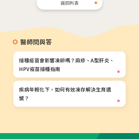
返回列表
相關網站
茂盛醫院生殖醫學中心
醫師問與答
安馨產後護理之家
馨美美學診所
接種疫苗會影響凍卵嗎？麻疹、A型肝炎、
HPV疫苗接種指南
其他相關
疾病年輕化下，如何有效凍存解決生育遺
人才招募
憾？
聯絡我們
隱私權與資安政策