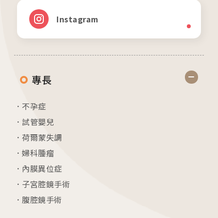
Instagram
專長
不孕症
試管嬰兒
各院門診及掛號資訊
荷爾蒙失調
婦科腫瘤
台中總院
內膜異位症
/Taichung
子宮腔鏡手術
腹腔鏡手術
板橋院區
/Taipei