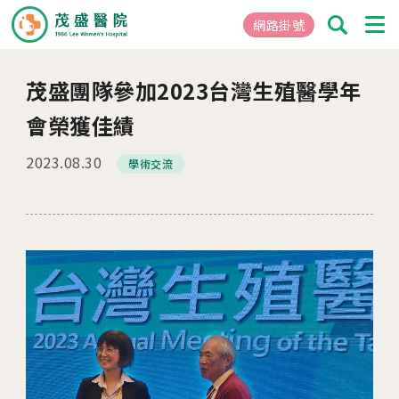
網路掛號
茂盛團隊參加2023台灣生殖醫學年
01
關於茂盛
會榮獲佳績
醫院簡介
2023.08.30
學術交流
核心專長
茂盛院長
年度大事紀
醫院環境與設備
02
醫療團隊
03
就醫指南