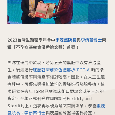
04
生殖醫學專科
05
診療科目
06
最新消息
2023台灣生殖醫學年會中
李茂盛院長
與
李侑蓁
博士
榮
獲【不孕症基金會優秀論文獎】首獎！
07
衛教資訊
團隊在研究中發現，若第五天的囊胚中沒有液泡產
08
圓夢分享
生，後續進行
胚胎著床前染色體篩檢(PGT-A)
時的染
色體整倍體率與活產率相對較高。因此，在人工生殖
療程中，可優先選擇無液泡的囊胚進行胚胎移植。這
項研究在去年TSRM已獲臨床組口頭論文獎第三名的
肯定，今年正式刊登在國際期刊Fertility and
Sterility上，這次再添優秀論文首獎殊榮，恭喜
李茂
盛院長
、
李侑蓁
博士
與茂盛團隊獲得各界肯定。