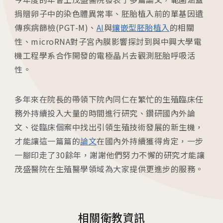
捐贈卵子中的染色體異常率、胚胎植入前的單基因遺
傳疾病篩檢(PGT-M)、
AI
與
鑲嵌型胚胎植入
的相關
性、microRNA對子宮內膜影響探討到與中興大學電
機工程學系合作開發的電極晶片去觀測胚胎呼吸活
性。
多年來在院長的帶領下院內同仁在繁忙的生殖臨床任
各院門診及掛號資訊
務外持續投入大量的時間進行研究、鑽研國內外論
文、從臨床個案中找出引領生殖技術發展的新生機，
台中總院
才能讓這一篇篇的
論文
在國內外持續獲得肯定，一步
/Taichung
一腳印走了30餘年，謝謝他們努力不懈的研究才能讓
茂盛醫院在生殖醫學領域為大家提供更進步的服務。
板橋院區
/Taipei
相關衛教資訊
門診異動