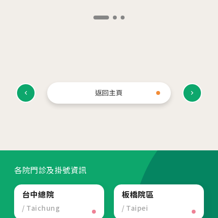
相關網站
茂盛醫院生殖醫學中心
安馨產後護理之家
馨美美學診所
其他相關
返回主頁
人才招募
聯絡我們
隱私權與資安政策
各院門診及掛號資訊
台中總院
板橋院區
/ Taichung
/ Taipei