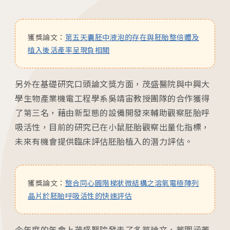
獲獎論文：
第五天囊胚中液泡的存在與胚胎整倍體及
植入後活產率呈現負相關
另外在基礎研究口頭論文獎方面，茂盛醫院與中興大
學生物產業機電工程學系吳靖宙教授團隊的合作獲得
了第三名，藉由新型態的設備開發來輔助觀察胚胎呼
吸活性，目前的研究已在小鼠胚胎觀察出量化指標，
未來有機會提供臨床評估胚胎植入的潛力評估。
獲獎論文：
整合同心圓階梯狀微結構之溶氣電極陣列
晶片於胚胎呼吸活性的快速評估
今年度的年會上茂盛醫院發表了多篇論文，範圍涵蓋