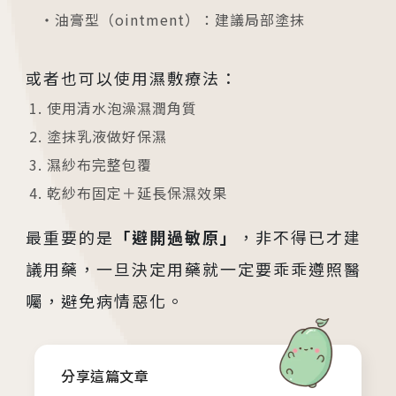
・油膏型（ointment）：建議局部塗抹
或者也可以使用濕敷療法：
使用清水泡澡濕潤角質
塗抹乳液做好保濕
各院門診及掛號資訊
濕紗布完整包覆
乾紗布固定＋延長保濕效果
台中總院
/Taichung
最重要的是
「避開過敏原」
，非不得已才建
議用藥，一旦決定用藥就一定要乖乖遵照醫
板橋院區
囑，避免病情惡化。
/Taipei
門診異動
分享這篇文章
2026.04.16