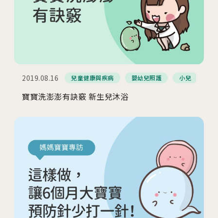
茂盛醫院生殖醫學中心
安馨產後護理之家
馨美美學診所
其他相關
2019.08.16
兒童健康與疾病
嬰幼兒照護
小兒
寶寶洗澎澎有訣竅 新生兒沐浴
人才招募
聯絡我們
隱私權與資安政策