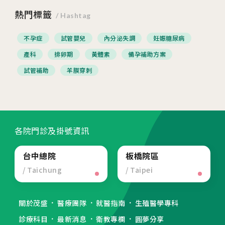
熱門標籤
/ Hashtag
不孕症
試管嬰兒
內分泌失調
妊娠糖尿病
產科
排卵期
黃體素
備孕補助方案
試管補助
羊膜穿刺
各院門診及掛號資訊
台中總院
板橋院區
/ Taichung
/ Taipei
關於茂盛
醫療團隊
就醫指南
生殖醫學專科
診療科目
最新消息
衛教專欄
圓夢分享