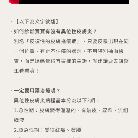
04
生殖醫學專科
【以下為文字敘述】
05
診療科目
如何診斷寶寶有沒有異位性皮膚炎？
別名「反復性的皮膚搔癢症」，只要反覆出現在同
06
最新消息
一個位置、有止不住癢的狀況，不用特別抽血檢
07
查，而是媽媽覺得有這樣的主訴，就建議要去讓醫
衛教資訊
生看看唷！
08
圓夢分享
一定要用藥治療嗎？
異位性皮膚炎病程基本分為以下3期：
1.急性期：皮膚變得溼溼的，有破皮、感染、流組
織液
2.亞急性期：變得紅癢、發腫