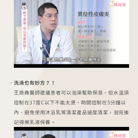
洗澡也有妙方？！
王鼎堯醫師建議患者可以泡澡幫助保濕，但水溫須
控制在37度C以下不能太燙、時間控制在5分鐘以
內、避免使用沐浴乳等清潔產品過度清潔，泡完後
記得擦乳液保養。